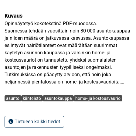
Kuvaus
Opinnäytetyö kokotekstinä PDF-muodossa.
Suomessa tehdään vuosittain noin 80 000 asuntokauppaa
ja niiden määrä on jatkuvassa kasvussa. Asuntokaupassa
esiintyvät häiriötilanteet ovat määrältään suurimmat
käytetyn asunnon kaupassa ja varsinkin home- ja
kosteusvauriot on tunnustettu yhdeksi suomalaisten
asuntojen ja rakennusten tyypilliseksi ongelmaksi.
Tutkimuksissa on päädytty arvioon, että noin joka
neljännessä pientalossa on home- ja kosteusvaurioita.
Avainsanat
Tutkimuksen tavoitteena on selvittää myyjän ja
asunto
kiinteistö
asuntokauppa
home- ja kosteusvaurio
kolmansien osapuolten, kuten kiinteistönvälittäjän,
kuntotarkastajan sekä asunto-osakeyhtiön vastuu käytetyn
asunnon kaupassa kosteus- ja homevaurion ilmetessä.
Tietueen kaikki tiedot
Tarkastelun kohteena on sopimussuhde ja vastuun
jakautuminen myyjän, ostajan ja/tai kolmannen osapuolen