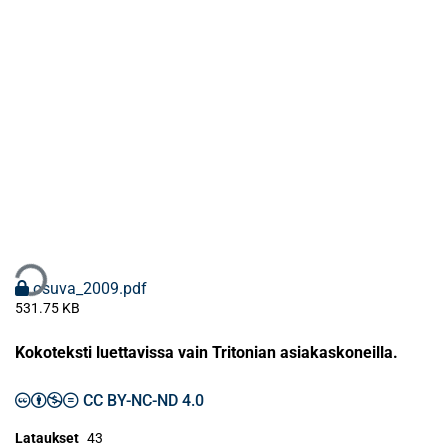
aan...
osuva_2009.pdf
531.75 KB
Kokoteksti luettavissa vain Tritonian asiakaskoneilla.
CC BY-NC-ND 4.0
Lataukset
43