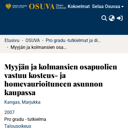
Kokoelmat
Selaa Osuvaa
(c
Etusivu
OSUVA
Pro gradu -tutkielmat ja diplomityöt (rajattu saatavuus)
Myyjän ja kolmansien osapuolien vastuu kosteus- ja homevaurioituneen asunnon kaupassa
Myyjän ja kolmansien osapuolien
vastuu kosteus- ja
homevaurioituneen asunnon
kaupassa
Kangas, Marjukka
2007
Pro gradu - tutkielma
Talousoikeus