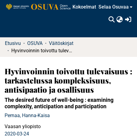
Kokoelmat
Selaa Osuvaa
(c
Etusivu
OSUVA
Väitöskirjat
Hyvinvoinnin toivottu tulevaisuus : tarkastelussa kompleksisuus, antisipaatio ja osallisuus
Hyvinvoinnin toivottu tulevaisuus :
tarkastelussa kompleksisuus,
antisipaatio ja osallisuus
The desired future of well-being : examining
complexity, anticipation and participation
Pernaa, Hanna-Kaisa
Vaasan yliopisto
2020-03-24