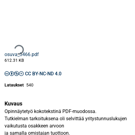
Ladataan...
osuva_3466.pdf
612.31 KB
CC BY-NC-ND 4.0
Lataukset
540
Kuvaus
Opinnäytetyö kokotekstinä PDF-muodossa.
Tutkielman tarkoituksena oli selvittää yritystunnuslukujen
vaikutusta osakkeen arvoon
ja samalla omistajan tuottoon.