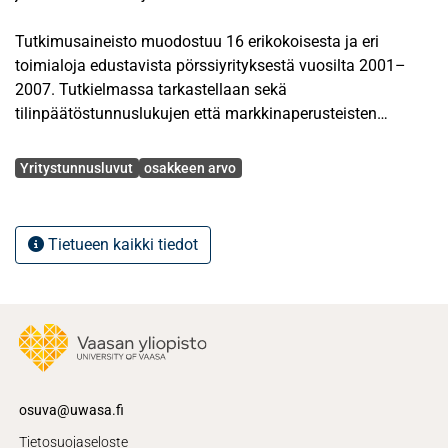
Tutkimusaineisto muodostuu 16 erikokoisesta ja eri
toimialoja edustavista pörssiyrityksestä vuosilta 2001–
2007. Tutkielmassa tarkastellaan sekä
tilinpäätöstunnuslukujen että markkinaperusteisten
tunnuslukujen vaikutusta osakkeen arvoon. Tutkielman
Avainsanat
teoriaosuudessa käsitellään erilaisia osakkeen
Yritystunnusluvut
osakkeen arvo
arvonmääritys- ja tuottomalleja sekä markkinatehokkuutta
ja säännönmukaisia poikkeamia siitä.
Tietueen kaikki tiedot
Tutkimusmenetelmänä käytetään tavallista
regressioanalyysiä ja askeltavaa regressiota.
Tunnuslukujen normaalijakaumaa ja
autokorreloituneisuutta testataan myös.
Osakkeen arvoa selitettäessä käytetään vuoden
viivästettyä mallia tunnuslukujen osalta.
osuva@uwasa.fi
Tutkimustuloksien mukaan tilinpäätös- ja
Tietosuojaseloste