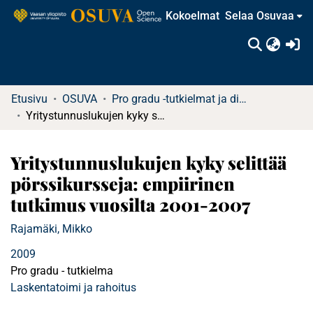
Kokoelmat
Selaa Osuvaa
(c
Etusivu
OSUVA
Pro gradu -tutkielmat ja diplomityöt
Yritystunnuslukujen kyky selittää pörssikursseja: empiirinen tutkimus vuosilta 2001-2007
Yritystunnuslukujen kyky selittää
pörssikursseja: empiirinen
tutkimus vuosilta 2001-2007
Rajamäki, Mikko
2009
Pro gradu - tutkielma
Laskentatoimi ja rahoitus