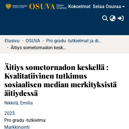
Kokoelmat
Selaa Osuvaa
(c
Etusivu
OSUVA
Pro gradu -tutkielmat ja diplomityöt
Äitiys sometornadon keskellä : Kvalitatiivinen tutkimus sosiaalisen median merkityksistä äitiydessä
Äitiys sometornadon keskellä :
Kvalitatiivinen tutkimus
sosiaalisen median merkityksistä
äitiydessä
Nikkilä, Emilia
2025
Pro gradu -tutkielma
Markkinointi