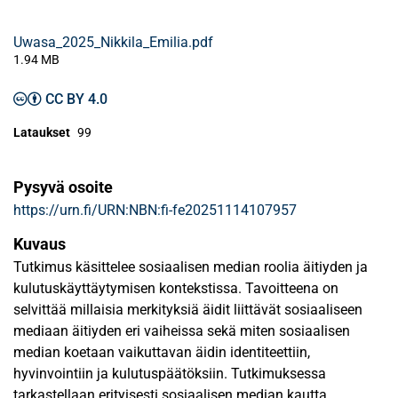
Uwasa_2025_Nikkila_Emilia.pdf
1.94 MB
CC BY 4.0
Lataukset
99
Pysyvä osoite
https://urn.fi/URN:NBN:fi-fe20251114107957
Kuvaus
Tutkimus käsittelee sosiaalisen median roolia äitiyden ja
kulutuskäyttäytymisen kontekstissa. Tavoitteena on
selvittää millaisia merkityksiä äidit liittävät sosiaaliseen
mediaan äitiyden eri vaiheissa sekä miten sosiaalisen
median koetaan vaikuttavan äidin identiteettiin,
hyvinvointiin ja kulutuspäätöksiin. Tutkimuksessa
tarkastellaan erityisesti sosiaalisen median kautta