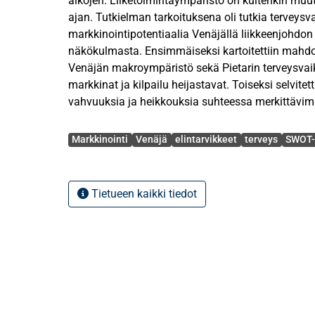
aikojen. Liiketoimintaympäristö on kuitenkin muu
ajan. Tutkielman tarkoituksena oli tutkia terveysva
markkinointipotentiaalia Venäjällä liikkeenjohdon
näkökulmasta. Ensimmäiseksi kartoitettiin mahdoll
Venäjän makroympäristö sekä Pietarin terveysvaik
markkinat ja kilpailu heijastavat. Toiseksi selvitet
vahvuuksia ja heikkouksia suhteessa merkittävimpii
Tutkielman case-yritys on terveysvaikutteisten eli
Avainsanat
kansainvälisessä kärjessä maitotuotteissa. Kolma
Markkinointi
Venäjä
elintarvikkeet
terveys
SWOT-
arvioida Gefilus-tuotteiden menestymismahdollisu
alueella SWOT-analyysia hyväksikäyttäen.
Tietueen kaikki tiedot
Tutkielma edustaa tapaustutkimusta, jossa tarkaste
intensiivistä aineistoa yhdestä tapauksesta. Yht
tutkimusta perusteltiin sillä, että tutkielma täyttä
tapaustutkimuksen kriteerit. Tiedonkeräyksessä 
lähdettä, kuten asiakirjoja, lehtijuttuja, haastattel
Tutkielman lähestymistapaa voidaan luonnehtia kv
tutkimukseksi.