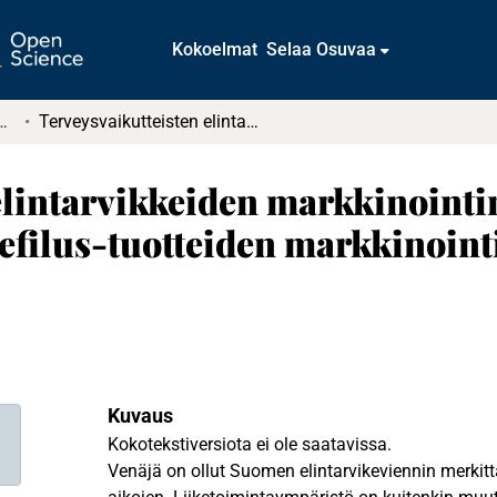
Kokoelmat
Selaa Osuvaa
tkielmat ja diplomityöt
Terveysvaikutteisten elintarvikkeiden markkinointimahdollisuudet Venäjällä – analyysi Gefilus-tuotteiden markkinointimahdollisuuksista Pietarissa
elintarvikkeiden markkinoint
Gefilus-tuotteiden markkinoin
Kuvaus
Kokotekstiversiota ei ole saatavissa.
Venäjä on ollut Suomen elintarvikeviennin merkit