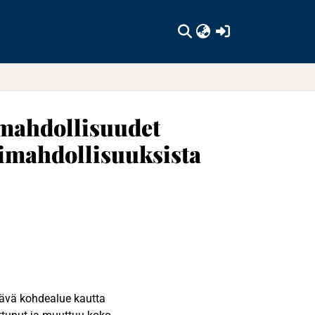
(current)
imahdollisuudet
timahdollisuuksista
tävä kohdealue kautta