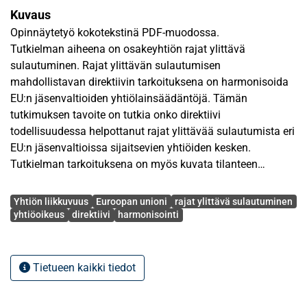
Kuvaus
Opinnäytetyö kokotekstinä PDF-muodossa.
Tutkielman aiheena on osakeyhtiön rajat ylittävä
sulautuminen. Rajat ylittävän sulautumisen
mahdollistavan direktiivin tarkoituksena on harmonisoida
EU:n jäsenvaltioiden yhtiölainsäädäntöjä. Tämän
tutkimuksen tavoite on tutkia onko direktiivi
todellisuudessa helpottanut rajat ylittävää sulautumista eri
EU:n jäsenvaltioissa sijaitsevien yhtiöiden kesken.
Tutkielman tarkoituksena on myös kuvata tilanteen
kehittymisestä nykyiselle tasolleen.
Avainsanat
Yhtiön kotipaikan muuttaminen aiemmin on ollut lähes
Yhtiön liikkuvuus
Euroopan unioni
rajat ylittävä sulautuminen
mahdotonta. Kotipaikan valinnalla on yhtiölle suurin
yhtiöoikeus
direktiivi
harmonisointi
merkitys sovellettavan lain kannalta, jolloin yhtiön
luonnollisesti kannattaa valita kotipaikakseen valtio, jonka
lainsäädäntö on yhtiön pyrkimysten kannalta edullisin.
Tietueen kaikki tiedot
Myös varsinaiset rajat ylittävät yritysjärjestelyt, erityisesti
sulautuminen, ovat olleet yhtiölainsäädännön mukaan