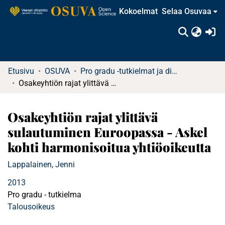
Kokoelmat
Selaa Osuvaa
(c
Etusivu
OSUVA
Pro gradu -tutkielmat ja diplomityöt (rajattu saatavuus)
Osakeyhtiön rajat ylittävä sulautuminen Euroopassa - Askel kohti harmonisoitua yhtiöoikeutta
Osakeyhtiön rajat ylittävä
sulautuminen Euroopassa - Askel
kohti harmonisoitua yhtiöoikeutta
Lappalainen, Jenni
2013
Pro gradu - tutkielma
Talousoikeus