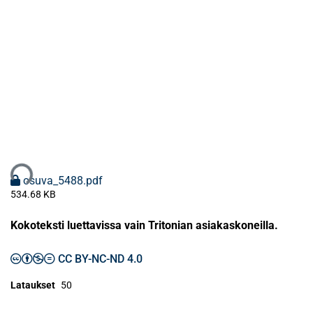
taan...
osuva_5488.pdf
534.68 KB
Kokoteksti luettavissa vain Tritonian asiakaskoneilla.
CC BY-NC-ND 4.0
Lataukset
50