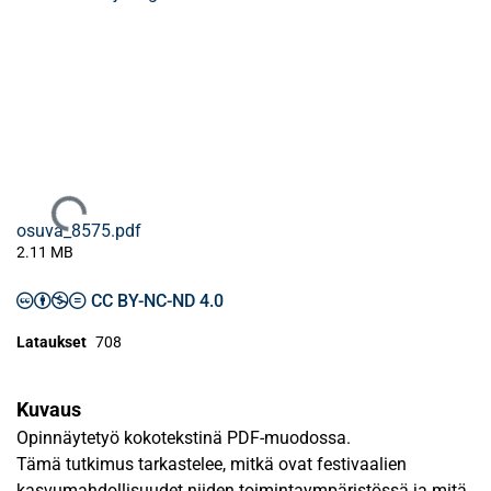
Ladataan...
osuva_8575.pdf
2.11 MB
CC BY-NC-ND 4.0
Lataukset
708
Kuvaus
Opinnäytetyö kokotekstinä PDF-muodossa.
Tämä tutkimus tarkastelee, mitkä ovat festivaalien
kasvumahdollisuudet niiden toimintaympäristössä ja mitä