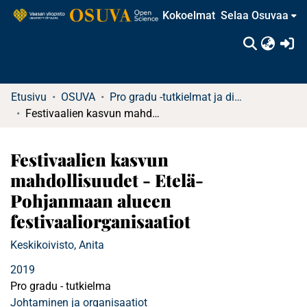
Kokoelmat
Selaa Osuvaa
(c
Etusivu
OSUVA
Pro gradu -tutkielmat ja diplomityöt
Festivaalien kasvun mahdollisuudet - Etelä-Pohjanmaan alueen festivaaliorganisaatiot
Festivaalien kasvun
mahdollisuudet - Etelä-
Pohjanmaan alueen
festivaaliorganisaatiot
Keskikoivisto, Anita
2019
Pro gradu - tutkielma
Johtaminen ja organisaatiot