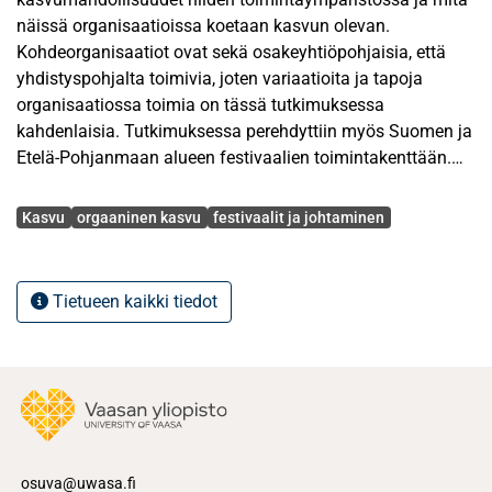
näissä organisaatioissa koetaan kasvun olevan.
Kohdeorganisaatiot ovat sekä osakeyhtiöpohjaisia, että
yhdistyspohjalta toimivia, joten variaatioita ja tapoja
organisaatiossa toimia on tässä tutkimuksessa
kahdenlaisia. Tutkimuksessa perehdyttiin myös Suomen ja
Etelä-Pohjanmaan alueen festivaalien toimintakenttään.
Tutkimuksen tulosten voi nähdä viittaavaan festivaalien
Avainsanat
kasvavan sen infran ehdoilla, missä tapahtuma
Kasvu
orgaaninen kasvu
festivaalit ja johtaminen
järjestetään. Mahdollisuuksia festivaalin skaalaamiseen
ylöspäin ei nähty tavoitteena kasvun näkökulmasta,
tavoitteellinen kasvu fokusoitui festivaalikävijälle
Tietueen kaikki tiedot
tarjottavaan kokonaisvaltaiseen elämykseen
oheispalveluiden avulla.
Kyseessä on monitapaustutkimus kohdeorganisaatioiden
tavasta toimia elämystalouden pelikentällä. Kvalitatiivinen
tutkimusaineisto kerättiin haastatteluin ja tutustumalla
kohdeorganisaatioiden nykytilaan ja menneeseen sekä
saatavilla olevaan aineistoon festivaaleista yleensä.
osuva@uwasa.fi