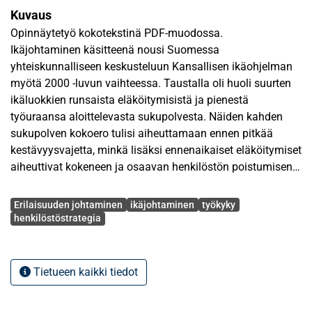
Kuvaus
Opinnäytetyö kokotekstinä PDF-muodossa.
Ikäjohtaminen käsitteenä nousi Suomessa
yhteiskunnalliseen keskusteluun Kansallisen ikäohjelman
myötä 2000 -luvun vaihteessa. Taustalla oli huoli suurten
ikäluokkien runsaista eläköitymisistä ja pienestä
työuraansa aloittelevasta sukupolvesta. Näiden kahden
sukupolven kokoero tulisi aiheuttamaan ennen pitkää
kestävyysvajetta, minkä lisäksi ennenaikaiset eläköitymiset
aiheuttivat kokeneen ja osaavan henkilöstön poistumisen
työelämästä jo varhain. Kuntasektorin työntekijöiden keski-
Avainsanat
ikä on muita sektoreita korkeampi, eikä julkista sektoria
Erilaisuuden johtaminen
ikäjohtaminen
työkyky
nähdä houkuttelevana työnantajana, mikä aiheuttaa
henkilöstöstrategia
kunnille tarpeen pidentää työuria ja parantaa
työnantajaimagoa houkuttelevammaksi.
Tietueen kaikki tiedot
Tutkielman tavoitteena on selvittää, miten kunnat
huomioivat ikäjohtamisen osana strategista