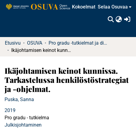
Kokoelmat
Selaa Osuvaa
(c
Etusivu
OSUVA
Pro gradu -tutkielmat ja diplomityöt (rajattu saatavuus)
Ikäjohtamisen keinot kunnissa. Tarkastelussa henkilöstöstrategiat ja -ohjelmat.
Ikäjohtamisen keinot kunnissa.
Tarkastelussa henkilöstöstrategiat
ja -ohjelmat.
Puska, Sanna
2019
Pro gradu - tutkielma
Julkisjohtaminen