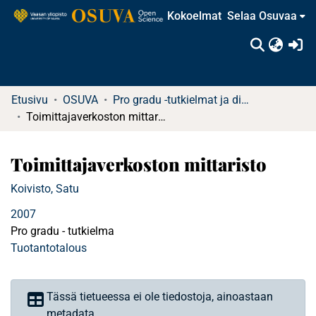
Kokoelmat
Selaa Osuvaa
(c
Etusivu
OSUVA
Pro gradu -tutkielmat ja diplomityöt
Toimittajaverkoston mittaristo
Toimittajaverkoston mittaristo
Koivisto, Satu
2007
Pro gradu - tutkielma
Tuotantotalous
Tässä tietueessa ei ole tiedostoja, ainoastaan
metadata.