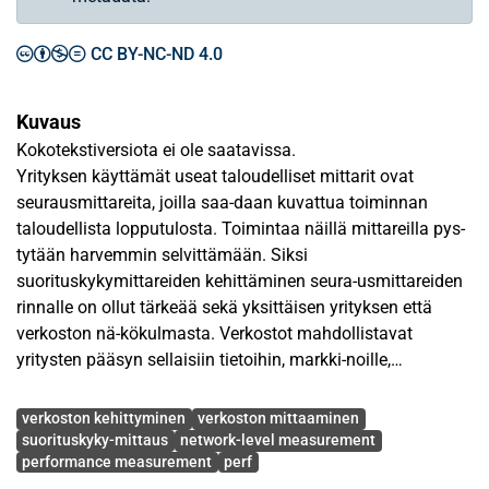
CC BY-NC-ND 4.0
Kuvaus
Kokotekstiversiota ei ole saatavissa.
Yrityksen käyttämät useat taloudelliset mittarit ovat
seurausmittareita, joilla saa-daan kuvattua toiminnan
taloudellista lopputulosta. Toimintaa näillä mittareilla pys-
tytään harvemmin selvittämään. Siksi
suorituskykymittareiden kehittäminen seura-usmittareiden
rinnalle on ollut tärkeää sekä yksittäisen yrityksen että
verkoston nä-kökulmasta. Verkostot mahdollistavat
yritysten pääsyn sellaisiin tietoihin, markki-noille,
resursseihin ja teknologiaan, joihin niillä ei muuten olisi
Avainsanat
mahdollisuutta pääs-tä. Toimivassa verkostossa on useita
verkoston kehittyminen
verkoston mittaaminen
edunsaajia ja yritysten on koko ajan huoleh-dittava
suorituskyky-mittaus
network-level measurement
performance measurement
perf
yhteisistä eduista ja tavoitteista.