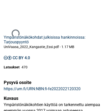
Ladataan...
Ympäristönäkökohdat julkisissa hankinnoissa:
Tarjouspyyntö
UniVaasa_2022_Kangastie_Essi.pdf -
1.17 MB
CC BY 4.0
Lataukset
470
Pysyvä osoite
https://urn.fi/URN:NBN:fi-fe2022022120320
Kuvaus
Ympäristönäkökohtien käyttöä on tarkennettu aiempaa
enemmän vuonna 2017 voimaan astuneessa