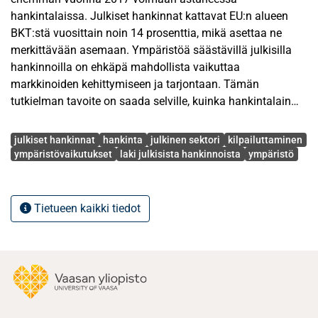
hankintalaissa. Julkiset hankinnat kattavat EU:n alueen
BKT:stä vuosittain noin 14 prosenttia, mikä asettaa ne
merkittävään asemaan. Ympäristöä säästävillä julkisilla
hankinnoilla on ehkäpä mahdollista vaikuttaa
markkinoiden kehittymiseen ja tarjontaan. Tämän
tutkielman tavoite on saada selville, kuinka hankintalain
ympäristönäkökohtia sisältävät säännökset toteutuvat
Avainsanat
kansallisten hankintojen tarjouspyynnöissä käytännössä.
julkiset hankinnat
hankinta
julkinen sektori
kilpailuttaminen
Tutkielman tarkoitus on selvittää miten hankintalaki
ympäristövaikutukset
laki julkisista hankinnoista
ympäristö
säätää ympäristönäkökohdista ja miten niitä sovelletaan
kansallisten tavarahankintojen tarjouspyynnöissä.
Tietueen kaikki tiedot
Tutkielmassa on käytetty lainopillista ja laadullista
tutkimusmenetelmää mahdollisimman kattavan
tutkimuksen aikaansaamiseksi. Lainopillinen osuus
keskittyy hankintalain sisältöön ympäristönäkökohtien
suhteen ja laadullinen osuus sisältää analyysin.
Lainopillinen osuus luo analyysin teoriapohjan. Analyysi