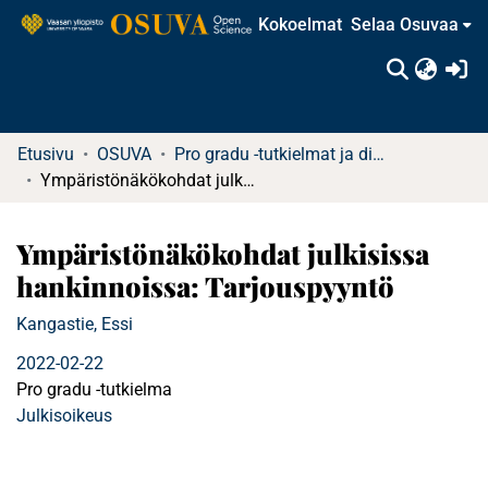
Kokoelmat
Selaa Osuvaa
(c
Etusivu
OSUVA
Pro gradu -tutkielmat ja diplomityöt
Ympäristönäkökohdat julkisissa hankinnoissa: Tarjouspyyntö
Ympäristönäkökohdat julkisissa
hankinnoissa: Tarjouspyyntö
Kangastie, Essi
2022-02-22
Pro gradu -tutkielma
Julkisoikeus