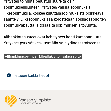
Yritysten toiminta perustuu suurelta osin
sopimuksellisuuteen. Yritysten välisiä sopimuksia,
liikesopimuksia, koskee kuluttajasopimuksista poikkeava
sääntely. Liikesopimuksissa korostetaan sopijaosapuolten
sopimusvapautta ja toisaalta sopimuksen sitovuutta.
Alihankintasuhteet ovat kehittyneet kohti kumppanuutta.
Yritykset pyrkivät keskittymään vain ydinosaamiseensa ja
tuottavat merkittäviäkin liiketoimintansa osia ulkoisesti.
Avainsanat
Liiketoimintaa ulkoistettaessa luotettavien
Alihankintasopimus
kilpailukielto
salassapito
yhteistyökumppaneiden tarve on kasvanut.
Alihankintasuhteessa tuottajasta halutaan kehittää
luotettava ja yhteistyöhön sitoutunut kumppani.
Tietueen kaikki tiedot
Luottamus on yhteistyön olennainen edellytys. Liike-
elämässä luottamusta on kuitenkin syytä edistää
sopimuksenvaraisin menettelyin.
Kun yritys tuottaa toimintojaan oman organisaation
ulkopuolella, liiketoiminnan tietojen ja taitojen suojaamisen