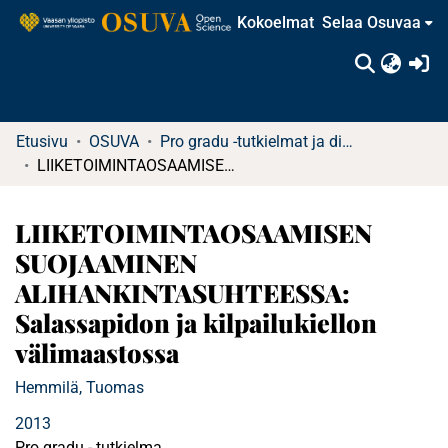
Kokoelmat
Selaa Osuvaa
(c
Etusivu
OSUVA
Pro gradu -tutkielmat ja diplomityöt
LIIKETOIMINTAOSAAMISEN SUOJAAMINEN ALIHANKINTASUHTEESSA: Salassapidon ja kilpailukiellon välimaastossa
LIIKETOIMINTAOSAAMISEN
SUOJAAMINEN
ALIHANKINTASUHTEESSA:
Salassapidon ja kilpailukiellon
välimaastossa
Hemmilä, Tuomas
2013
Pro gradu - tutkielma