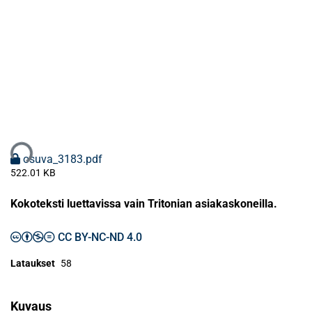
taan...
osuva_3183.pdf
522.01 KB
Kokoteksti luettavissa vain Tritonian asiakaskoneilla.
CC BY-NC-ND 4.0
Lataukset
58
Kuvaus