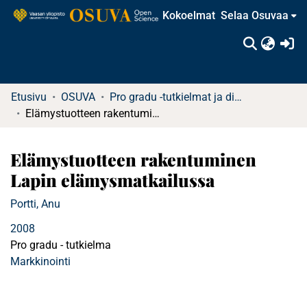
Kokoelmat
Selaa Osuvaa
(c
Etusivu
OSUVA
Pro gradu -tutkielmat ja diplomityöt (rajattu saatavuus)
Elämystuotteen rakentuminen Lapin elämysmatkailussa
Elämystuotteen rakentuminen
Lapin elämysmatkailussa
Portti, Anu
2008
Pro gradu - tutkielma
Markkinointi