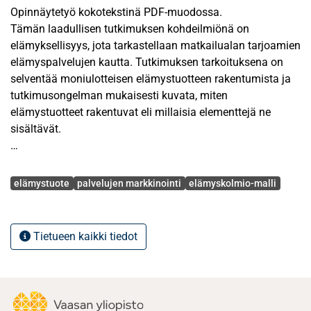
Opinnäytetyö kokotekstinä PDF-muodossa.
Tämän laadullisen tutkimuksen kohdeilmiönä on
elämyksellisyys, jota tarkastellaan matkailualan tarjoamien
elämyspalvelujen kautta. Tutkimuksen tarkoituksena on
selventää moniulotteisen elämystuotteen rakentumista ja
tutkimusongelman mukaisesti kuvata, miten
elämystuotteet rakentuvat eli millaisia elementtejä ne
sisältävät.
Matkailun elämystuotteet ovat useimmiten
Avainsanat
palvelutuotteita, joten niiden rakentumista tarkastellaan
elämystuote
palvelujen markkinointi
elämyskolmio-malli
tässä palvelumarkkinoinnin näkökulmasta.
Palvelumarkkinoinnin kilpailukeinomallin avulla
elämystuote esitetään osana laajempaa kokonaisuutta,
Tietueen kaikki tiedot
sillä tuote on yksi palveluyrityksen kilpailukeinoista. Lisäksi
elämystuotteen rakentumista kuvataan
yksityiskohtaisemmin Lapin elämysteollisuuden
osaamiskeskuksen kehittämän elämyskolmio-mallin