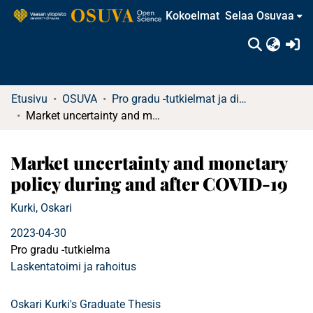
Kokoelmat
Selaa Osuvaa
(c
Etusivu
OSUVA
Pro gradu -tutkielmat ja diplomityöt
Market uncertainty and monetary policy during and after COVID-19
Market uncertainty and monetary
policy during and after COVID-19
Kurki, Oskari
2023-04-30
Pro gradu -tutkielma
Laskentatoimi ja rahoitus
Oskari Kurki's Graduate Thesis