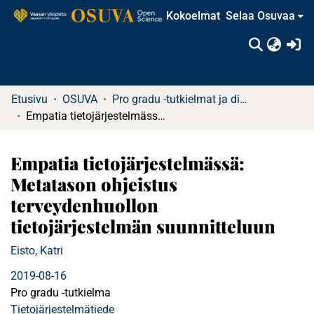
Kokoelmat
Selaa Osuvaa
(c
Etusivu
OSUVA
Pro gradu -tutkielmat ja diplomityöt
Empatia tietojärjestelmässä: Metatason ohjeistus terveydenhuollon tietojärjestelmän suunnitteluun
Empatia tietojärjestelmässä:
Metatason ohjeistus
terveydenhuollon
tietojärjestelmän suunnitteluun
Eisto, Katri
2019-08-16
Pro gradu -tutkielma
Tietojärjestelmätiede