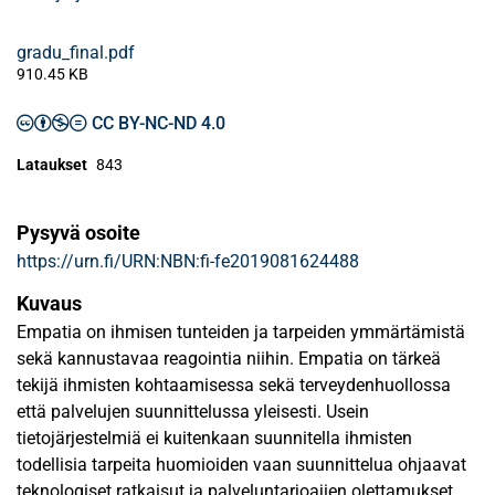
gradu_final.pdf
910.45 KB
CC BY-NC-ND 4.0
Lataukset
843
Pysyvä osoite
https://urn.fi/URN:NBN:fi-fe2019081624488
Kuvaus
Empatia on ihmisen tunteiden ja tarpeiden ymmärtämistä
sekä kannustavaa reagointia niihin. Empatia on tärkeä
tekijä ihmisten kohtaamisessa sekä terveydenhuollossa
että palvelujen suunnittelussa yleisesti. Usein
tietojärjestelmiä ei kuitenkaan suunnitella ihmisten
todellisia tarpeita huomioiden vaan suunnittelua ohjaavat
teknologiset ratkaisut ja palveluntarjoajien olettamukset.