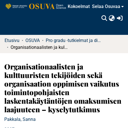
Kokoelmat
Selaa Osuvaa
(c
Etusivu
OSUVA
Pro gradu -tutkielmat ja diplomityöt (rajattu saatavuus)
Organisationaalisten ja kulttuuristen tekijöiden sekä organisaation oppimisen vaikutus toimintopohjaisten laskentakäytäntöjen omaksumisen laajuuteen – kyselytutkimus
Organisationaalisten ja
kulttuuristen tekijöiden sekä
organisaation oppimisen vaikutus
toimintopohjaisten
laskentakäytäntöjen omaksumisen
laajuuteen – kyselytutkimus
Pakkala, Sanna