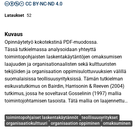
CC BY-NC-ND 4.0
Lataukset
52
Kuvaus
Opinnäytetyö kokotekstinä PDF-muodossa.
Tässä tutkielmassa analysoidaan yhteyttä
toimintopohjaisten laskentakäytäntöjen omaksumisen
laajuuden ja organisationaalisten sekä kulttuuristen
tekijöiden ja organisaation oppimisulottuvuuksien välillä
suomalaisissa teollisuusyrityksissä. Tämän tutkielman
esikuvatutkimus on Bairdin, Harrisonin & Reeven (2004)
tutkimus, jossa he soveltavat Gosselinin (1997) mallia
toimintojohtamisen tasoista. Tätä mallia on laajennettu
tässä tutkielmassa toimintopohjaisella budjetoinnilla ja
Avainsanat
asiakaskannattavuusanalyysilla, osittain Bairdin ym.
toimintopohjaiset laskentakäytännöt
teollisuusyritykset
(2004) tutkimuksessa ehdotetun mukaisesti. Poiketen
organisaatiokulttuuri
organisaation oppiminen
omaksuminen
Bairdin ym. (2004) tutkimuksesta, tässä tutkielmassa on