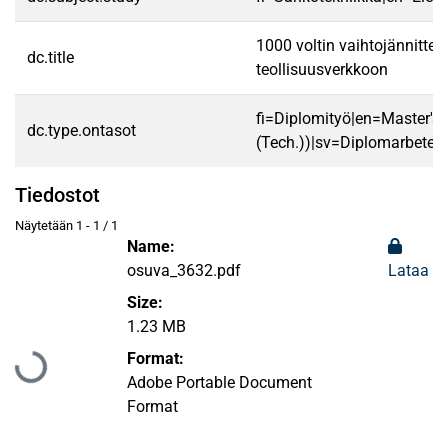
1000 voltin vaihtojännitte
dc.title
teollisuusverkkoon
fi=Diplomityö|en=Master's 
dc.type.ontasot
(Tech.))|sv=Diplomarbete|
Tiedostot
Näytetään
1 - 1 / 1
Name:
osuva_3632.pdf
Lataa
Size:
1.23 MB
Ladataan...
Format:
Adobe Portable Document
Format