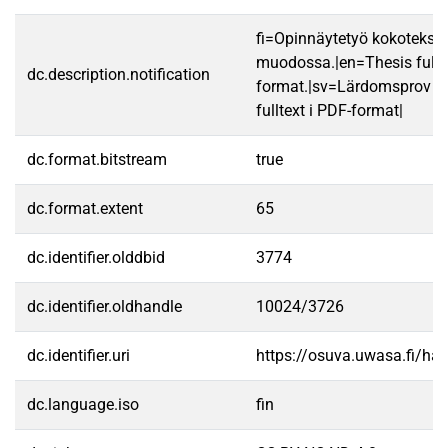
fi=Opinnäytetyö kokotekst
muodossa.|en=Thesis fullt
dc.description.notification
format.|sv=Lärdomsprov ti
fulltext i PDF-format|
dc.format.bitstream
true
dc.format.extent
65
dc.identifier.olddbid
3774
dc.identifier.oldhandle
10024/3726
dc.identifier.uri
https://osuva.uwasa.fi/h
dc.language.iso
fin