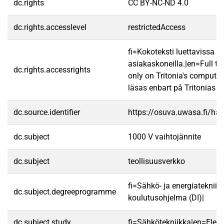
dc.rights
CC BY-NC-ND 4.0
dc.rights.accesslevel
restrictedAccess
fi=Kokoteksti luettavissa va
asiakaskoneilla.|en=Full te
dc.rights.accessrights
only on Tritonia's computer
läsas enbart på Tritonias da
dc.source.identifier
https://osuva.uwasa.fi/h
dc.subject
1000 V vaihtojännite
dc.subject
teollisuusverkko
fi=Sähkö- ja energiatekniik
dc.subject.degreeprogramme
koulutusohjelma (DI)|
dc.subject.study
fi=Sähkötekniikka|en=Electr