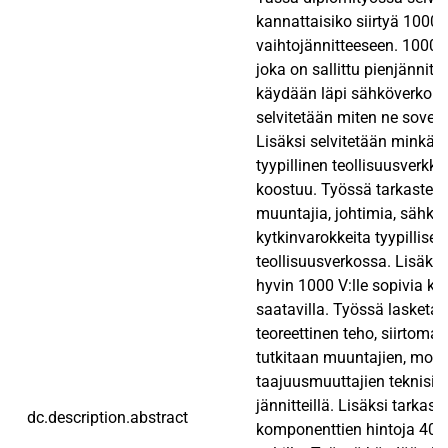
kannattaisiko siirtyä 1000 v
vaihtojännitteeseen. 1000 V
joka on sallittu pienjännit
käydään läpi sähköverkon 
selvitetään miten ne sovelt
Lisäksi selvitetään minkäl
tyypillinen teollisuusverkko
koostuu. Työssä tarkaste
muuntajia, johtimia, sähkö
kytkinvarokkeita tyypillise
teollisuusverkossa. Lisäksi
hyvin 1000 V:lle sopivia k
saatavilla. Työssä lasketa
teoreettinen teho, siirtomat
tutkitaan muuntajien, moot
taajuusmuuttajien teknisiä 
jännitteillä. Lisäksi tarkast
dc.description.abstract
komponenttien hintoja 400