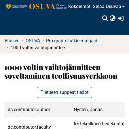
Kokoelmat
Selaa Osuvaa
(c
Etusivu
OSUVA
Pro gradu -tutkielmat ja diplomityöt (rajattu saatavuus)
1000 voltin vaihtojännitteen soveltaminen teollisuusverkkoon
1000 voltin vaihtojännitteen
soveltaminen teollisuusverkkoon
Tietueen suppeat tiedot
dc.contributor.author
Nystén, Jonas
fi=Teknillinen tiedekunta|e
dc.contributor.faculty