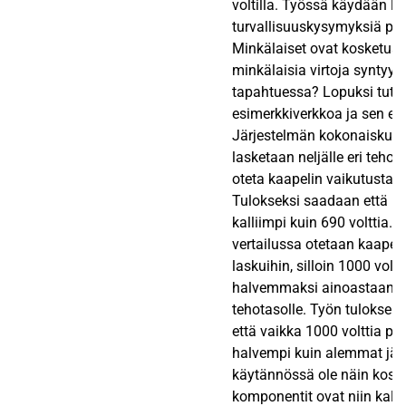
voltilla. Työssä käydään l
turvallisuuskysymyksiä pien
Minkälaiset ovat kosketusjä
minkälaisia virtoja syntyy e
tapahtuessa? Lopuksi tutk
esimerkkiverkkoa ja sen er
Järjestelmän kokonaiskus
lasketaan neljälle eri teholle
oteta kaapelin vaikutusta 
Tulokseksi saadaan että 10
kalliimpi kuin 690 volttia.
vertailussa otetaan kaapel
laskuihin, silloin 1000 voltt
halvemmaksi ainoastaan y
tehotasolle. Työn tuloksen
että vaikka 1000 volttia pitä
halvempi kuin alemmat jänn
käytännössä ole näin kosk
komponentit ovat niin kallii