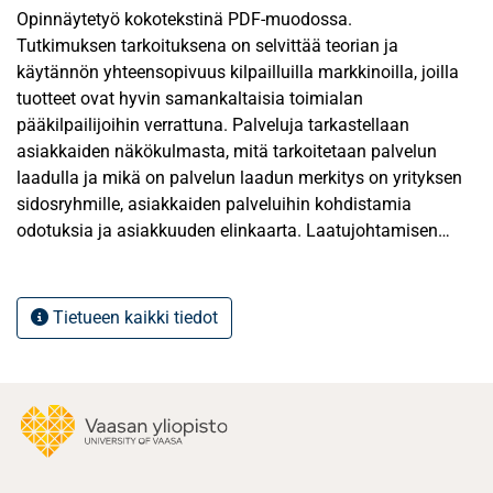
Opinnäytetyö kokotekstinä PDF-muodossa.
Tutkimuksen tarkoituksena on selvittää teorian ja
käytännön yhteensopivuus kilpailluilla markkinoilla, joilla
tuotteet ovat hyvin samankaltaisia toimialan
pääkilpailijoihin verrattuna. Palveluja tarkastellaan
asiakkaiden näkökulmasta, mitä tarkoitetaan palvelun
laadulla ja mikä on palvelun laadun merkitys on yrityksen
sidosryhmille, asiakkaiden palveluihin kohdistamia
odotuksia ja asiakkuuden elinkaarta. Laatujohtamisen
tarkastelulla tutkitaan, mitä tarkoittaa yrityksen pyrkimys
parantaa palveluidensa laatua. Palvelun laatua
tarkastellaan eri näkökulmista, asiakastyytyväisyyden,
Tietueen kaikki tiedot
asiakkaiden odotusten, asiakkuuden elinkaaren ja
laatujohtamisen kautta. Teoreettista teemaa vertaillaan
case –yrityksen avulla.
Tukipalvelut, palvelun saavutettavuus, vuorovaikutteinen
viestintä ja asiakkaiden osallistuminen muodostavat usein