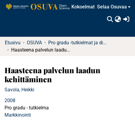
Kokoelmat
Selaa Osuvaa
(c
Etusivu
OSUVA
Pro gradu -tutkielmat ja diplomityöt (rajattu saatavuus)
Haasteena palvelun laadun kehittäminen
Haasteena palvelun laadun
kehittäminen
Savola, Heikki
2008
Pro gradu - tutkielma
Markkinointi