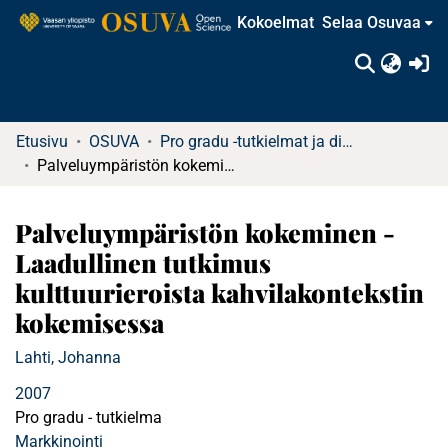
Kokoelmat
Selaa Osuvaa
(c
Etusivu
OSUVA
Pro gradu -tutkielmat ja diplomityöt
Palveluympäristön kokeminen - Laadullinen tutkimus kulttuurieroista kahvilakontekstin kokemisessa
Palveluympäristön kokeminen -
Laadullinen tutkimus
kulttuurieroista kahvilakontekstin
kokemisessa
Lahti, Johanna
2007
Pro gradu - tutkielma
Markkinointi