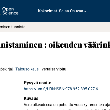
Kokoelmat
Selaa Osuvaa
Veron kiertämisen tunnistaminen : oikeuden väärinkäytön kielto VML 28 §:n tulkinnassa
nistaminen : oikeuden väärin
öskirja
Talousoikeus
vertaisarvioitu
Pysyvä osoite
https://urn.fi/URN:ISBN:978-952-395-027-6
Kuvaus
Vero-oikeudessa on pohdittu vuosikymmenten aja