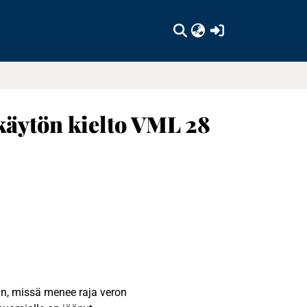
(current)
käytön kielto VML 28
n, missä menee raja veron