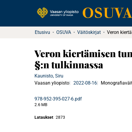
Etusivu
OSUVA
Väitöskirjat
Veron kiertämisen tun
§:n tulkinnassa
Kaunisto, Siru
Vaasan yliopisto
2022-08-16
Monografiaväit
978-952-395-027-6.pdf
2.6 MB
Lataukset
2873