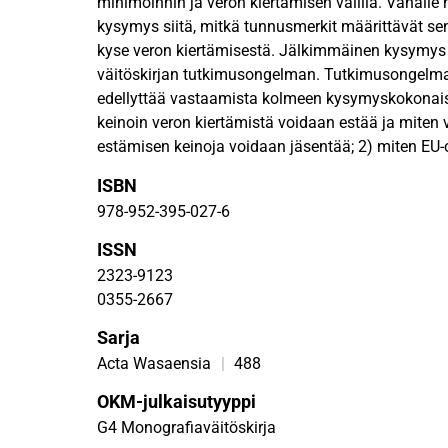
minimoinnin ja veron kiertämisen välillä. Vähälle
kysymys siitä, mitkä tunnusmerkit määrittävät s
kyse veron kiertämisestä. Jälkimmäinen kysym
väitöskirjan tutkimusongelman. Tutkimusongelm
edellyttää vastaamista kolmeen kysymyskokonaisu
keinoin veron kiertämistä voidaan estää ja miten 
estämisen keinoja voidaan jäsentää; 2) miten EU-
tulkintavaikutus on otettava huomioon verotusme
ISBN
VML) 28 §:n tulkinnassa sekä 3) mitkä ovat vero
978-952-395-027-6
ja mikä on näiden tunnusmerkkien sisältö VML 28
ISSN
Tässä oikeusdogmaattisessa tutkimuksessa tunni
2323-9123
systematisoidaan veron kiertämisen toteamisen e
0355-2667
analysoidaan edellytysten sisältöä. Tutkimuksess
Sarja
kiertämistä voidaan estää primaaristen ja sekunda
eivätkä keinot ole toisiaan poissulkevia. Tutkimu
Acta Wasaensia
|
488
että VML 28 §:stä on tullut direktiivitaustaista sä
OKM-julkaisutyyppi
veronkiertodirektiivin (EU 2016/1164) 6 artiklan
G4 Monografiaväitöskirja
eli implementoinnin myötä. Tutkimuksen keskeinen