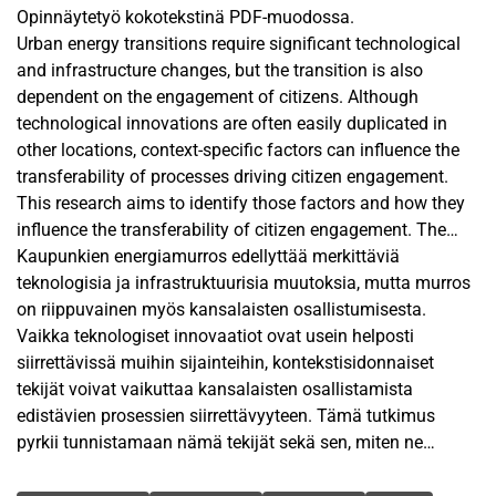
Opinnäytetyö kokotekstinä PDF-muodossa.
Urban energy transitions require significant technological
and infrastructure changes, but the transition is also
dependent on the engagement of citizens. Although
technological innovations are often easily duplicated in
other locations, context-specific factors can influence the
transferability of processes driving citizen engagement.
This research aims to identify those factors and how they
influence the transferability of citizen engagement. The
research is informed by qualitative document analysis, and
Kaupunkien energiamurros edellyttää merkittäviä
identifies the drivers and barriers associated with five
teknologisia ja infrastruktuurisia muutoksia, mutta murros
separate energy transition projects with a focus on citizen
on riippuvainen myös kansalaisten osallistumisesta.
engagement. The document analysis is conducted as
Vaikka teknologiset innovaatiot ovat usein helposti
thematic content analysis, using relevant project
siirrettävissä muihin sijainteihin, kontekstisidonnaiset
deliverables as research material. The findings are
tekijät voivat vaikuttaa kansalaisten osallistamista
structured using the PESTEL analysis framework to present
edistävien prosessien siirrettävyyteen. Tämä tutkimus
a comprehensive understanding of the identified factors.
pyrkii tunnistamaan nämä tekijät sekä sen, miten ne
vaikuttavat kansalaisosallistamisen siirrettävyyteen.
Avainsanat
The results indicate that social factors such as trust,
Tutkimus nojaa laadulliseen dokumenttianalyysiin ja