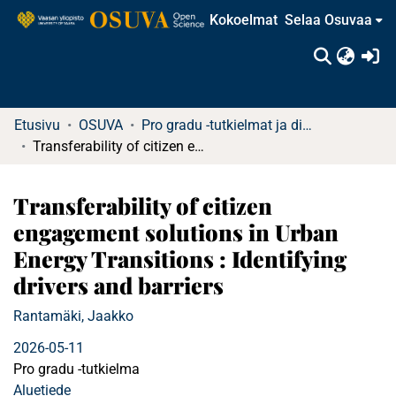
Kokoelmat
Selaa Osuvaa
(c
Etusivu
OSUVA
Pro gradu -tutkielmat ja diplomityöt
Transferability of citizen engagement solutions in Urban Energy Transitions : Identifying drivers and barriers
Transferability of citizen
engagement solutions in Urban
Energy Transitions : Identifying
drivers and barriers
Rantamäki, Jaakko
2026-05-11
Pro gradu -tutkielma
Aluetiede