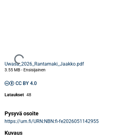
Ladataan...
Uwasa_2026_Rantamaki_Jaakko.pdf
3.55 MB
- Ensisijainen
CC BY 4.0
Lataukset
48
Pysyvä osoite
https://urn.fi/URN:NBN:fi-fe2026051142955
Kuvaus