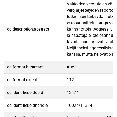
Valtioiden verotulojen vähe
verojärjestelyiden raportoi
tutkimisen tärkeyttä. Tutki
verosuunnittelun aggressiiv
dc.description.abstract
kannanottoja. Aggressiivise
lainsäätäjä ei ole osannut 
tavoitellaan innovatiivisil
Neljänneksi aggressiivises
kanssa, mutta ne ovat ositta
dc.format.bitstream
true
dc.format.extent
112
dc.identifier.olddbid
12474
dc.identifier.oldhandle
10024/11314