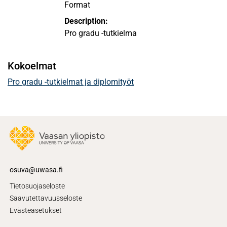
Format
Description:
Pro gradu -tutkielma
Kokoelmat
Pro gradu -tutkielmat ja diplomityöt
osuva@uwasa.fi
Tietosuojaseloste
Saavutettavuusseloste
Evästeasetukset