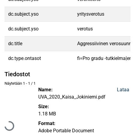
dc.subject.yso
yritysverotus
dc.subject.yso
verotus
dc.title
Aggressiivinen verosuunnit
dc.type.ontasot
fi=Pro gradu -tutkielma|en
Tiedostot
Näytetään
1 - 1 / 1
Name:
Lataa
UVA_2020_Kaisa_Jokiniemi.pdf
Size:
Ladataan...
1.18 MB
Format:
Adobe Portable Document