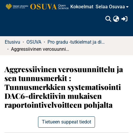
Kokoelmat
Selaa Osuvaa
(c
Etusivu
OSUVA
Pro gradu -tutkielmat ja diplomityöt
Aggressiivinen verosuunnittelu ja sen tunnusmerkit : Tunnusmerkkien systematisointi DAC6-direktiivin mukaisen raportointivelvoitteen pohjalta
Aggressiivinen verosuunnittelu ja
sen tunnusmerkit :
Tunnusmerkkien systematisointi
DAC6-direktiivin mukaisen
raportointivelvoitteen pohjalta
Tietueen suppeat tiedot