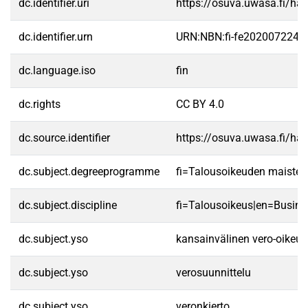
dc.identifier.uri
https://osuva.uwasa.fi/h
dc.identifier.urn
URN:NBN:fi-fe2020072247
dc.language.iso
fin
dc.rights
CC BY 4.0
dc.source.identifier
https://osuva.uwasa.fi/h
dc.subject.degreeprogramme
fi=Talousoikeuden maister
dc.subject.discipline
fi=Talousoikeus|en=Busine
dc.subject.yso
kansainvälinen vero-oikeus
dc.subject.yso
verosuunnittelu
dc.subject.yso
veronkierto