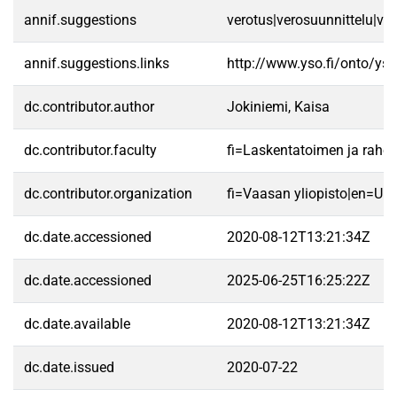
annif.suggestions
verotus|verosuunnittelu|ver
annif.suggestions.links
http://www.yso.fi/onto/ys
dc.contributor.author
Jokiniemi, Kaisa
dc.contributor.faculty
fi=Laskentatoimen ja raho
dc.contributor.organization
fi=Vaasan yliopisto|en=Uni
dc.date.accessioned
2020-08-12T13:21:34Z
dc.date.accessioned
2025-06-25T16:25:22Z
dc.date.available
2020-08-12T13:21:34Z
dc.date.issued
2020-07-22