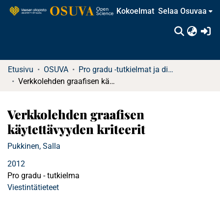
Kokoelmat
Selaa Osuvaa
(c
Etusivu
OSUVA
Pro gradu -tutkielmat ja diplomityöt
Verkkolehden graafisen käytettävyyden kriteerit
Verkkolehden graafisen
käytettävyyden kriteerit
Pukkinen, Salla
2012
Pro gradu - tutkielma
Viestintätieteet