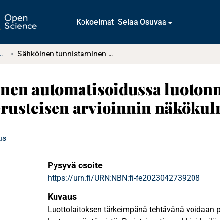
Kokoelmat
Selaa Osuvaa
tkielmat ja diplomityöt
Sähköinen tunnistaminen automatisoidussa luotonmyöntöprosessissa : Luotonantajan riskiperusteisen arvioinnin näkökulmasta
nen automatisoidussa luotonm
erusteisen arvioinnin näkökul
us
Pysyvä osoite
https://urn.fi/URN:NBN:fi-fe2023042739208
Kuvaus
Luottolaitoksen tärkeimpänä tehtävänä voidaan pi