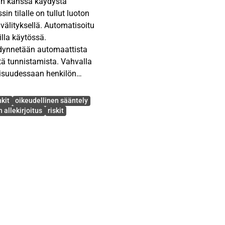
jan kanssa käydystä
n tilalle on tullut luoton
älityksellä. Automatisoitu
lla käytössä.
dynnetään automaattista
tä tunnistamista. Vahvalla
taisuudessaan henkilön
kit
oikeudellinen sääntely
ssa tutkitaan sähköistä
 allekirjoitus
riskit
osessissa luotonantajan
lman tarkoituksena on
n, EU-säädösten,
, mikä on sähköisen
myöntöprosessissa,
öprosessiin kohdistuu
imilla luotonantaja voi
utkielman kohteena ovat
onmyöntöprosessissa sekä