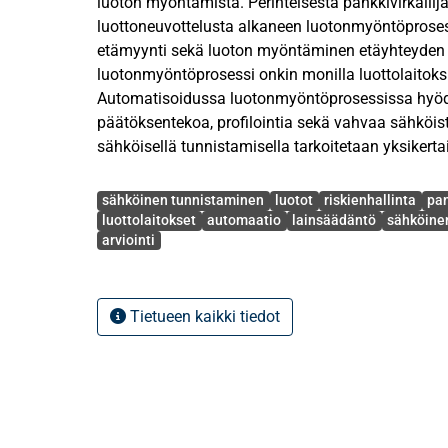
luoton myöntämistä. Perinteisestä pankkivirkaili
luottoneuvottelusta alkaneen luotonmyöntöprosessi
etämyynti sekä luoton myöntäminen etäyhteyden v
luotonmyöntöprosessi onkin monilla luottolaitoksi
Automatisoidussa luotonmyöntöprosessissa hyö
päätöksentekoa, profilointia sekä vahvaa sähköis
sähköisellä tunnistamisella tarkoitetaan yksiker
henkilöllisyyden todentamista sähköisesti.
Avainsanat
sähköinen tunnistaminen
luotot
riskienhallinta
pan
Tässä oikeusdogmaattisessa pro gradu -tutkielma
luottolaitokset
automaatio
lainsäädäntö
sähköinen
arviointi
tunnistamista automatisoidussa luotonmyöntöpr
riskiperusteisen arvioinnin näkökulmasta. Tutkie
selvittää lain esitöiden, kansallisen lainsäädännö
oikeuskirjallisuuden sekä oikeustapausten avulla
Tietueen kaikki tiedot
tunnistamisen merkitys automatisoidussa luoton
minkälaisia riskejä automatisoituun luotonmyönt
luotonantajan näkökulmasta sekä minkälaisilla to
ehkäistä verkkopankkitunnusten väärinkäyttöä. T
sähköinen tunnistaminen automatisoidussa luot