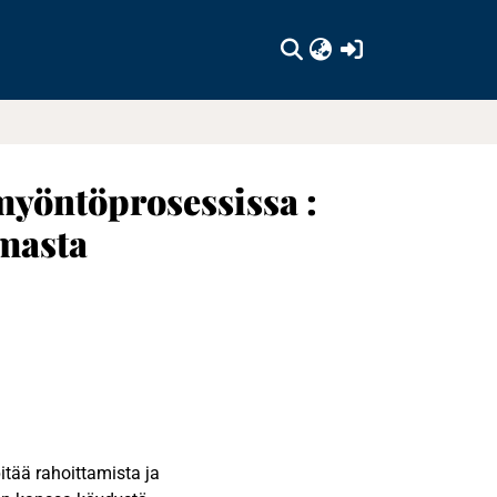
(current)
yöntöprosessissa :
masta
tää rahoittamista ja