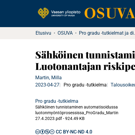
Etusivu
OSUVA
Pro gradu -tu
Sähköinen tunnistami
Luotonantajan riskip
Martin, Milla
2023-04-27
Pro gradu -tutkielma
Talousoike
Pro gradu -tutkielma
Sähköinen tunnistaminen automatisoidussa
luotonmyöntöprosessissa_ProGradu_Martin
27.4.2023.pdf -
924.49 KB
CC BY-NC-ND 4.0