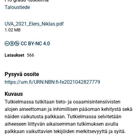
Taloustiede
UVA_2021_Elers_Niklas.pdf
1.02 MB
CC BY-NC 4.0
Lataukset
566
Pysyvä osoite
https://urn.fi/URN:NBN:fi-fe2021042827779
Kuvaus
Tutkielmassa tutkitaan tieto- ja osaamisintensiivisten
alojen aineettoman ja inhimillisen pääoman kehitystä sekä
näiden vaikutusta palkkaan. Tutkielmassa selvitetään
aiheeseen liittyvän aikaisemman tutkimuksen avulla
palkkaan vaikuttavien tekijöiden merkitsevyyttä ja syitä.