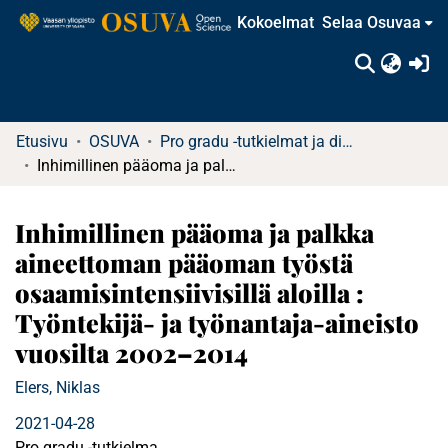
Kokoelmat
Selaa Osuvaa
(c
Etusivu
OSUVA
Pro gradu -tutkielmat ja diplomityöt
Inhimillinen pääoma ja palkka aineettoman pääoman työstä osaamisintensiivisillä aloilla : Työntekijä- ja työnantaja-aineisto vuosilta 2002–2014
Inhimillinen pääoma ja palkka
aineettoman pääoman työstä
osaamisintensiivisillä aloilla :
Työntekijä- ja työnantaja-aineisto
vuosilta 2002–2014
Elers, Niklas
2021-04-28
Pro gradu -tutkielma