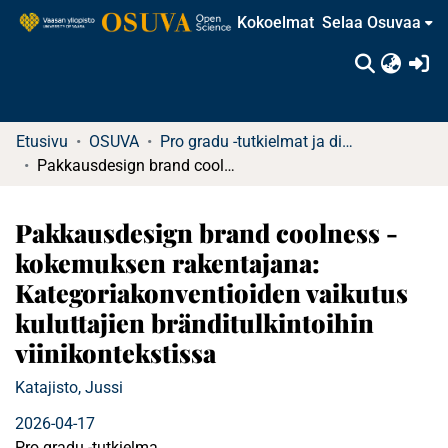
Kokoelmat
Selaa Osuvaa
(c
Etusivu
OSUVA
Pro gradu -tutkielmat ja diplomityöt
Pakkausdesign brand coolness -kokemuksen rakentajana: Kategoriakonventioiden vaikutus kuluttajien bränditulkintoihin viinikontekstissa
Pakkausdesign brand coolness -
kokemuksen rakentajana:
Kategoriakonventioiden vaikutus
kuluttajien bränditulkintoihin
viinikontekstissa
Katajisto, Jussi
2026-04-17
Pro gradu -tutkielma