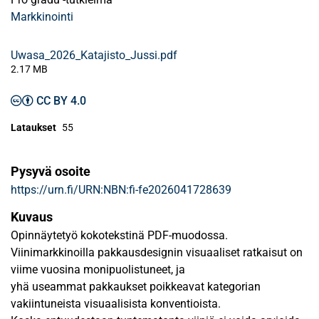
Markkinointi
Uwasa_2026_Katajisto_Jussi.pdf
2.17 MB
CC BY 4.0
Lataukset
55
Pysyvä osoite
https://urn.fi/URN:NBN:fi-fe2026041728639
Kuvaus
Opinnäytetyö kokotekstinä PDF-muodossa.
Viinimarkkinoilla pakkausdesignin visuaaliset ratkaisut on
viime vuosina monipuolistuneet, ja
yhä useammat pakkaukset poikkeavat kategorian
vakiintuneista visuaalisista konventioista.