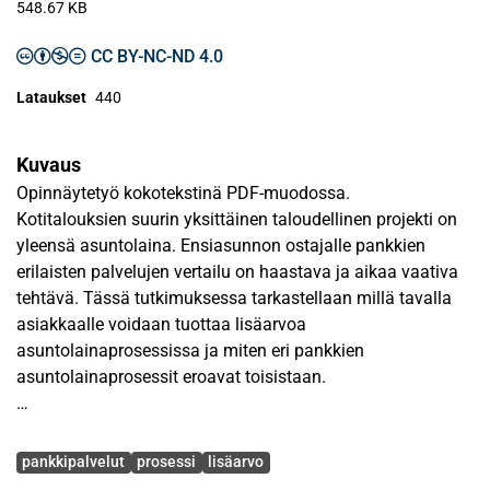
548.67 KB
CC BY-NC-ND 4.0
Lataukset
440
Kuvaus
Opinnäytetyö kokotekstinä PDF-muodossa.
Kotitalouksien suurin yksittäinen taloudellinen projekti on
yleensä asuntolaina. Ensiasunnon ostajalle pankkien
erilaisten palvelujen vertailu on haastava ja aikaa vaativa
tehtävä. Tässä tutkimuksessa tarkastellaan millä tavalla
asiakkaalle voidaan tuottaa lisäarvoa
asuntolainaprosessissa ja miten eri pankkien
asuntolainaprosessit eroavat toisistaan.
Tutkimuksen teoreettinen viitekehys koostuu kahdesta osa-
Avainsanat
alueesta. Pankki- ja rahoituspalveluita käsitellään
pankkipalvelut
prosessi
lisäarvo
ensiasunnon näkökulmasta katsoen, jolloin keskitytään