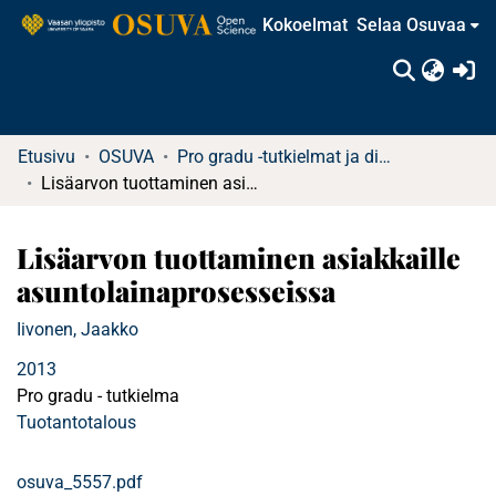
Kokoelmat
Selaa Osuvaa
(c
Etusivu
OSUVA
Pro gradu -tutkielmat ja diplomityöt
Lisäarvon tuottaminen asiakkaille asuntolainaprosesseissa
Lisäarvon tuottaminen asiakkaille
asuntolainaprosesseissa
Iivonen, Jaakko
2013
Pro gradu - tutkielma
Tuotantotalous
osuva_5557.pdf