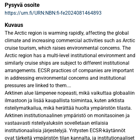
Pysyvä osoite
https://urn.fi/URN:NBN:fi-fe2024081464893
Kuvaus
The Arctic region is warming rapidly, affecting the global
climate and increasing commercial activities such as Arctic
cruise tourism, which raises environmental concerns. The
Arctic region has a multi-level institutional environment and
similarly cruise ships are subject to different institutional
arrangements. ECSR practices of companies are important
in addressing environmental concerns and institutional
pressures are linked to them.
Arktinen alue lämpenee nopeasti, mikä vaikuttaa globaaliin
The study aims to explore how companies perceive and
ilmastoon ja lisää kaupallista toimintaa, kuten arktista
respond to the multi-level Arctic institutional environment
risteilymatkailua, mikä herättää huolta ympäristön tilasta.
and how it is reflected in their ECSR implementation
Arktinen institutionaalinen ympäristö on monitasoinen ja
practices. The theoretical framework of the study is built on
vastaavasti risteilyaluksiin sovelletaan erilaisia
existing literature related to ECSR, ECSR implementation,
institutionaalisia järjestelyjä. Yritysten ECSR-käytännöt
institutional theory, formal and informal institutions, and
ovat tärkeitä ympäristön tilan kannalta, ja institutionaaliset