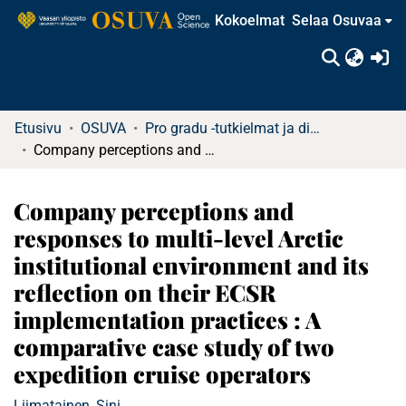
Kokoelmat
Selaa Osuvaa
(c
Etusivu
OSUVA
Pro gradu -tutkielmat ja diplomityöt
Company perceptions and responses to multi-level Arctic institutional environment and its reflection on their ECSR implementation practices : A comparative case study of two expedition cruise operators
Company perceptions and
responses to multi-level Arctic
institutional environment and its
reflection on their ECSR
implementation practices : A
comparative case study of two
expedition cruise operators
Liimatainen, Sini