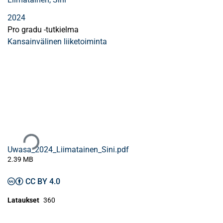
2024
Pro gradu -tutkielma
Kansainvälinen liiketoiminta
Ladataan...
Uwasa_2024_Liimatainen_Sini.pdf
2.39 MB
CC BY 4.0
Lataukset
360