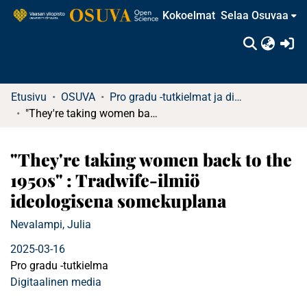
Kokoelmat
Selaa Osuvaa
(c
Etusivu
OSUVA
Pro gradu -tutkielmat ja diplomityöt
"They're taking women back to the 1950s" : Tradwife-ilmiö ideologisena somekuplana
"They're taking women back to the
1950s" : Tradwife-ilmiö
ideologisena somekuplana
Nevalampi, Julia
2025-03-16
Pro gradu -tutkielma
Digitaalinen media