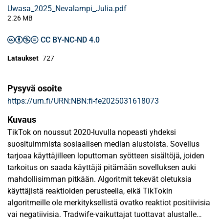
Uwasa_2025_Nevalampi_Julia.pdf
2.26 MB
CC BY-NC-ND 4.0
Lataukset
727
Pysyvä osoite
https://urn.fi/URN:NBN:fi-fe2025031618073
Kuvaus
TikTok on noussut 2020-luvulla nopeasti yhdeksi
suosituimmista sosiaalisen median alustoista. Sovellus
tarjoaa käyttäjilleen loputtoman syötteen sisältöjä, joiden
tarkoitus on saada käyttäjä pitämään sovelluksen auki
mahdollisimman pitkään. Algoritmit tekevät oletuksia
käyttäjistä reaktioiden perusteella, eikä TikTokin
algoritmeille ole merkityksellistä ovatko reaktiot positiivisia
vai negatiivisia. Tradwife-vaikuttajat tuottavat alustalle