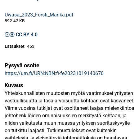
Uwasa_2023_Forsti_Marika.pdf
892.42 KB
CC BY 4.0
Lataukset
453
Pysyvä osoite
https://urn.fi/URN:NBN:fi-fe20231019140670
Kuvaus
Yhteiskunnallisten muutosten myötä vaatimukset yritysten
vastuullisuutta ja tasa-arvoisuutta kohtaan ovat kasvaneet.
Viime vuosina tutkijat ovat osoittaneet laajaa mielenkiintoa
johtohenkilöiden ominaisuuksien merkitystä kohtaan, ja
niiden vaikutusta muun muassa yrityksen suorituskyvylle
on tutkittu laajasti. Tutkimustulokset ovat kuitenkin
vaihtelevia, ja yleispäteviä johtopäätöksiä on haastavaa