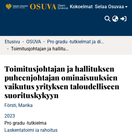
Kokoelmat
Selaa Osuvaa
(c
Etusivu
OSUVA
Pro gradu -tutkielmat ja diplomityöt
Toimitusjohtajan ja hallituksen puheenjohtajan ominaisuuksien vaikutus yrityksen taloudelliseen suorituskykyyn
Toimitusjohtajan ja hallituksen
puheenjohtajan ominaisuuksien
vaikutus yrityksen taloudelliseen
suorituskykyyn
Försti, Marika
2023
Pro gradu -tutkielma
Laskentatoimi ja rahoitus