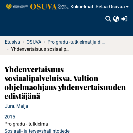
Kokoelmat
Selaa Osuvaa
(c
Etusivu
OSUVA
Pro gradu -tutkielmat ja diplomityöt (rajattu saatavuus)
Yhdenvertaisuus sosiaalipalveluissa. Valtion ohjelmaohjaus yhdenvertaisuuden edistäjänä
Yhdenvertaisuus
sosiaalipalveluissa. Valtion
ohjelmaohjaus yhdenvertaisuuden
edistäjänä
Uura, Maija
2015
Pro gradu - tutkielma
Sosiaali- ja terveyshallintotiede