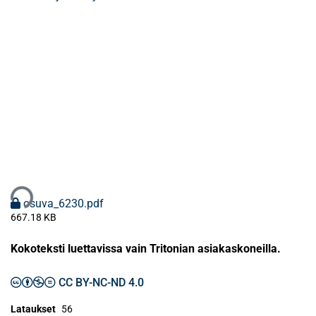
aan...
osuva_6230.pdf
667.18 KB
Kokoteksti luettavissa vain Tritonian asiakaskoneilla.
CC BY-NC-ND 4.0
Lataukset
56