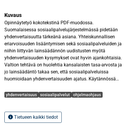
Kuvaus
Opinnäytetyö kokotekstinä PDF-muodossa.
Suomalaisessa sosiaalipalvelujärjestelmässä pidetään
yhdenvertaisuutta tärkeänä asiana. Yhteiskunnallisen
eriarvoisuuden lisääntymisen sekä sosiaalipalveluiden ja
niihin liittyvän lainsäädännön uudistusten myötä
yhdenvertaisuuden kysymykset ovat hyvin ajankohtaisia.
Valtion tehtävä on huolehtia kansalaisten tasa-arvosta ja
jo lainsäädäntö takaa sen, että sosiaalipalveluissa
huomioidaan yhdenvertaisuuden ajatus. Käytännössä
tavat järjestää sosiaalipalveluita ovat vaihtelevia eri
Avainsanat
kuntien kesken.
yhdenvertaisuus
sosiaalipalvelut
ohjelmaohjaus
Tämän tutkimuksen tarkoituksena on selvittää, mitä
yhdenvertaisuus on sosiaalipalveluissa ja miten valtion
Tietueen kaikki tiedot
ohjelmaohjaus vaikuttaa kuntien sosiaalipalveluiden
yhdenvertaisuuteen. Tutkimuskysymyksiin pyritään