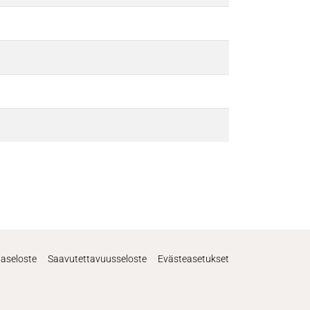
jaseloste
Saavutettavuusseloste
Evästeasetukset