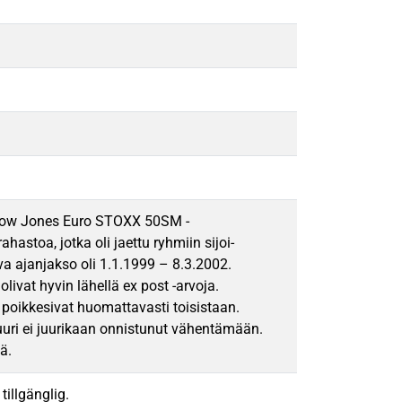
a Dow Jones Euro STOXX 50SM -
astoa, jotka oli jaettu ryhmiin sijoi-
ava ajanjakso oli 1.1.1999 – 8.3.2002.
livat hyvin lähellä ex post -arvoja.
poikkesivat huomattavasti toisistaan.
uuri ei juurikaan onnistunut vähentämään.
ä.
tillgänglig.