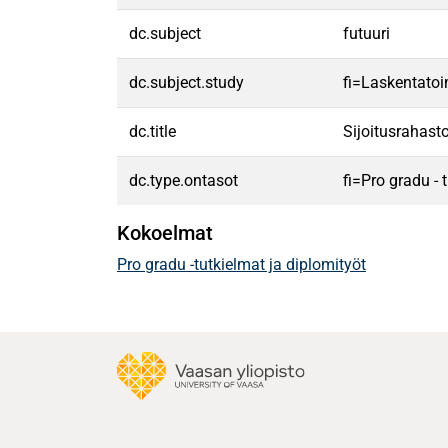
dc.subject
futuuri
dc.subject.study
fi=Laskentatoi
dc.title
Sijoitusrahas
dc.type.ontasot
fi=Pro gradu -
Kokoelmat
Pro gradu -tutkielmat ja diplomityöt