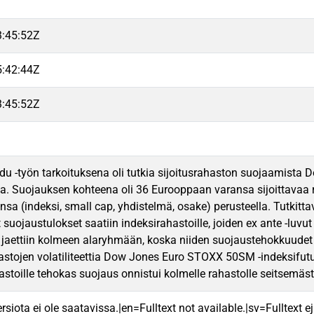
3:45:52Z
5:42:44Z
3:45:52Z
u -työn tarkoituksena oli tutkia sijoitusrahaston suojaamist
la. Suojauksen kohteena oli 36 Eurooppaan varansa sijoittavaa rah
nsa (indeksi, small cap, yhdistelmä, osake) perusteella. Tutkitt
ojaustulokset saatiin indeksirahastoille, joiden ex ante -luvut o
jaettiin kolmeen alaryhmään, koska niiden suojaustehokkuudet 
astojen volatiliteettia Dow Jones Euro STOXX 50SM -indeksifut
stoille tehokas suojaus onnistui kolmelle rahastolle seitsemäst
rsiota ei ole saatavissa.|en=Fulltext not available.|sv=Fulltext ej 