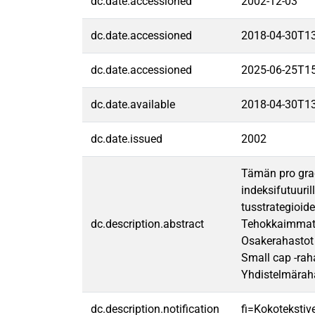
dc.date.accessioned
2002-12-03
dc.date.accessioned
2018-04-30T1
dc.date.accessioned
2025-06-25T1
dc.date.available
2018-04-30T1
dc.date.issued
2002
Tämän pro grad
indeksifutuuril
tusstrategioide
dc.description.abstract
Tehokkaimmat su
Osakerahastot 
Small cap -rah
Yhdistelmäraha
dc.description.notification
fi=Kokotekstive