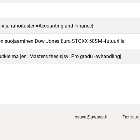
mi ja rahoitus|en=Accounting and Finance|
ton suojaaminen Dow Jones Euro STOXX 50SM -futuurilla
 tutkielma |en=Master's thesis|sv=Pro gradu -avhandling|
osuva@uwasa.fi
Tietosuo