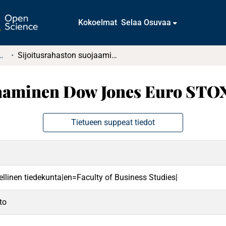
Kokoelmat
Selaa Osuvaa
tkielmat ja diplomityöt
Sijoitusrahaston suojaaminen Dow Jones Euro STOXX 50SM -futuurilla
jaaminen Dow Jones Euro STO
Tietueen suppeat tiedot
ellinen tiedekunta|en=Faculty of Business Studies|
to