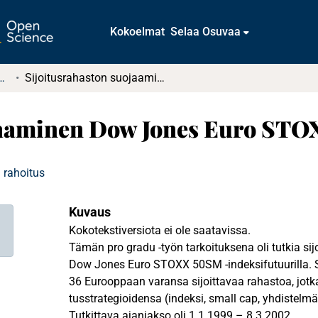
Kokoelmat
Selaa Osuvaa
tkielmat ja diplomityöt
Sijoitusrahaston suojaaminen Dow Jones Euro STOXX 50SM -futuurilla
jaaminen Dow Jones Euro STO
 rahoitus
Kuvaus
Kokotekstiversiota ei ole saatavissa.
Tämän pro gradu -työn tarkoituksena oli tutkia si
Dow Jones Euro STOXX 50SM -indeksifutuurilla. 
36 Eurooppaan varansa sijoittavaa rahastoa, jotka o
tusstrategioidensa (indeksi, small cap, yhdistelmä
Tutkittava ajanjakso oli 1.1.1999 – 8.3.2002.