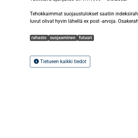
Tehokkaimmat suojaustulokset saatiin indeksirahas
luvut olivat hyvin lähellä ex post -arvoja. Osakera
alaryhmään, koska niiden suojaustehokkuudet po
Avainsanat
toisistaan. Small cap -rahastojen volatiliteettia
rahasto
suojaaminen
futuuri
50SM -indeksifutuuri ei juurikaan onnistunut vähentämään.
Yhdistelmärahastoille tehokas suojaus onnistui ko
seitsemästä.
Tietueen kaikki tiedot