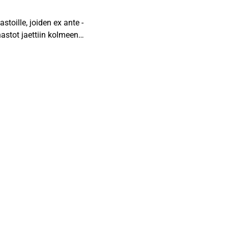
toille, joiden ex ante -
hastot jaettiin kolmeen
ikkesivat huomattavasti
 Dow Jones Euro STOXX
lmelle rahastolle