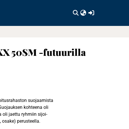
(current)
XX 50SM -futuurilla
joitusrahaston suojaamista
Suojauksen kohteena oli
li jaettu ryhmiin sijoi-
, osake) perusteella.