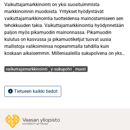
Vaikuttajamarkkinointi on yksi suosituimmista
markkinoinnin muodoista. Yritykset hyödyntävät
vaikuttajamarkkinointia tuotteidensa mainostamiseen sen
tehokkuuden takia. Vaikuttajamarkkinointia hyödynnetään
paljon myös pikamuodin mainonnassa. Pikamuodin
kulutus on kasvussa ja pikamuotiketjut tuovat uusia
mallistoja valikoimiinsa nopeammalla tahdilla kuin
koskaan aikaisemmin. Milleniaaleilla sukupolvena on yksi
isoimmista ostovoimista. Vaikuttajamarkkinointi ja
Avainsanat
pikamuoti vaikuttavat milleniaalien
vaikuttajamarkkinointi
y-sukupolvi
muoti
kulutuskäyttäytymiseen ja heidän suuren ostovoimansa
takia tutkijat ovat kiinnostuneita heidän
suhtautumisestaan pikamuodin mainontaan
Tietueen kaikki tiedot
vaikuttajamarkkinoinnin avulla. Tätä tutkimusta
taustoittaa ristiriita kuluttajien tekojen ja aatteiden välillä.
Kuluttajien käyttäytymisestä on havaittavassa muutosta
vastuullisempaan suuntaan, mutta silti pikamuodin
kulutus lisääntyy jatkuvasti. Tämän tutkimuksen
tarkoituksena onkin selvittää, millainen rooli