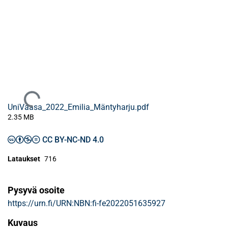
Ladataan...
UniVaasa_2022_Emilia_Mäntyharju.pdf
2.35 MB
CC BY-NC-ND 4.0
Lataukset
716
Pysyvä osoite
https://urn.fi/URN:NBN:fi-fe2022051635927
Kuvaus