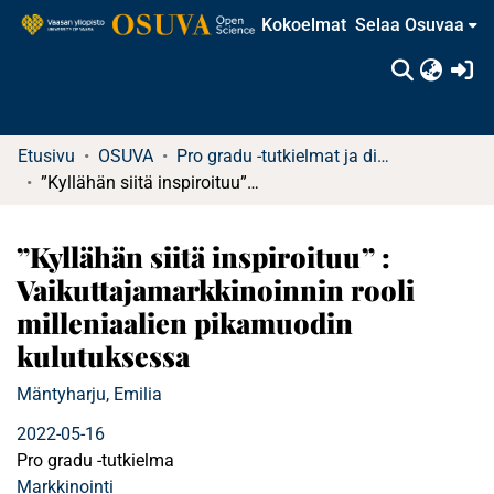
Kokoelmat
Selaa Osuvaa
(c
Etusivu
OSUVA
Pro gradu -tutkielmat ja diplomityöt
”Kyllähän siitä inspiroituu” : Vaikuttajamarkkinoinnin rooli milleniaalien pikamuodin kulutuksessa
”Kyllähän siitä inspiroituu” :
Vaikuttajamarkkinoinnin rooli
milleniaalien pikamuodin
kulutuksessa
Mäntyharju, Emilia
2022-05-16
Pro gradu -tutkielma
Markkinointi