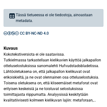
Tässä tietueessa ei ole tiedostoja, ainoastaan
metadata.
CC BY-NC-ND 4.0
Kuvaus
Kokotekstiversiota ei ole saatavissa.
Tutkielmassa tarkastellaan kielikuvien käyttöä jalkapallon
otteluselostuksissa sanomalehti Hufvudstadsbladetissa.
Lähtöoletuksena on, että jalkapallon kielikuvat ovat
erikoiskieltä, ja ne ovat olennainen osa otteluselostuksia.
Toisena oletuksena on, että kliseemäiset metaforat ovat
erityisen keskeisiä ja ne toistuvat selostuksissa
toimittajasta riippumatta. Analyysissä keskitytään
kvalitatiivisesti kolmeen kielikuvan lajiin: metaforaan,
kliseemäiseen metaforaan ja vertaukseen. Aineiston