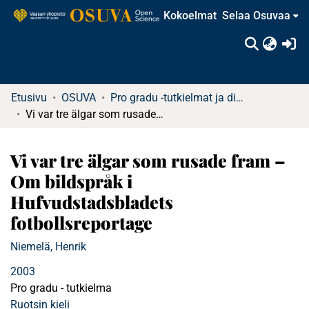
Kokoelmat
Selaa Osuvaa
(c
Etusivu
OSUVA
Pro gradu -tutkielmat ja diplomityöt
Vi var tre älgar som rusade fram – Om bildspråk i Hufvudstadsbladets fotbollsreportage
Vi var tre älgar som rusade fram –
Om bildspråk i
Hufvudstadsbladets
fotbollsreportage
Niemelä, Henrik
2003
Pro gradu - tutkielma
Ruotsin kieli