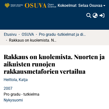
Kokoelmat
Selaa Osuvaa
(c
Etusivu
OSUVA
Pro gradu -tutkielmat ja diplomityöt
Rakkaus on kuolemista. Nuorten ja aikuisten runojen rakkausmetaforien vertailua
Rakkaus on kuolemista. Nuorten ja
aikuisten runojen
rakkausmetaforien vertailua
Heittola, Katja
2007
Pro gradu - tutkielma
Nykysuomi