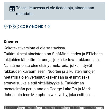
Tässä tietueessa ei ole tiedostoja, ainoastaan
metadata.
CC BY-NC-ND 4.0
Kuvaus
Kokotekstiversiota ei ole saatavissa.
Tutkimukseni aineistona on SinäMinä-lehden ja ET-lehden
lukijoiden lähettämiä runoja, jotka kertovat rakkaudesta.
Näistä runoista olen etsinyt metaforia, jotka liittyvät
rakkauden kuvaamiseen. Nuorten ja aikuisten runojen
metaforia olen vertaillut keskenään ja etsinyt sekä
eroavaisuuksia että yhtäläisyyksiä. Tutkielman
menetelmän perustana on George Lakoffin ja Mark
Johnsonin teos Metaphors we live by, joka esittelee
kognitiivisia metaforia. Heidän mukaansa kognitiiviset
Avainsanat
metaforat ohjaavat ihmisen toimintaa, ajatuksia ja
kognitiivinen
metafora
nuoret
aikuiset
kielikuvat
rakkaus