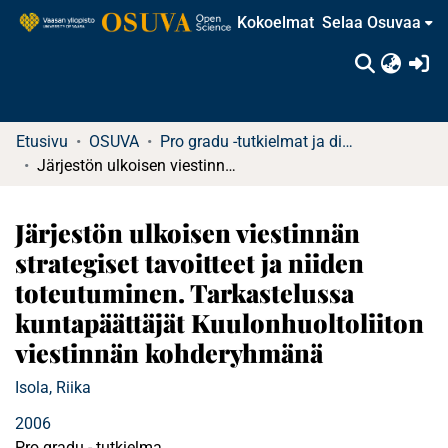
Kokoelmat
Selaa Osuvaa
(c
Etusivu
OSUVA
Pro gradu -tutkielmat ja diplomityöt
Järjestön ulkoisen viestinnän strategiset tavoitteet ja niiden toteutuminen. Tarkastelussa kuntapäättäjät Kuulonhuoltoliiton viestinnän kohderyhmänä
Järjestön ulkoisen viestinnän
strategiset tavoitteet ja niiden
toteutuminen. Tarkastelussa
kuntapäättäjät Kuulonhuoltoliiton
viestinnän kohderyhmänä
Isola, Riika
2006
Pro gradu - tutkielma