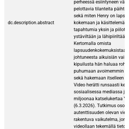
perheessä esiintyneen väki
pelottavia tilanteita päihte
sekä miten Henry on lapse
dc.description.abstract
kokemaan ja käsittelemään
tapahtumia yksin ja piilott
ystäviltään ja lähipiiriltä
Kertomalla omista
lapsuudenkokemuksistaan, 
johtuneesta aikuisiän vaike
kipuilusta hän haluaa rohk
puhumaan avoimemmin vaik
sekä hakemaan itselleen ja 
Video herätti runsaasti kes
sosiaalisessa mediassa ja s
miljoonaa katselukertaa Y
(6.3.2026). Tutkimus osoit
autenttisuuden olevan viest
rakentuva vaikutelma, jonk
videollaan tekemällä tietois