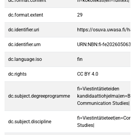
dc.format.content
fi=kokoteksti|en=fulltext|
dc.format.extent
29
dc.identifier.uri
https://osuva.uwasa.fi/h
dc.identifier.urn
URN:NBN:fi-fe2026050639
dc.language.iso
fin
dc.rights
CC BY 4.0
fi=Viestintätieteiden
dc.subject.degreeprogramme
kandidaattiohjelma|en=BA
Communication Studies|
fi=Viestintätieteet|en=Co
dc.subject.discipline
Studies|