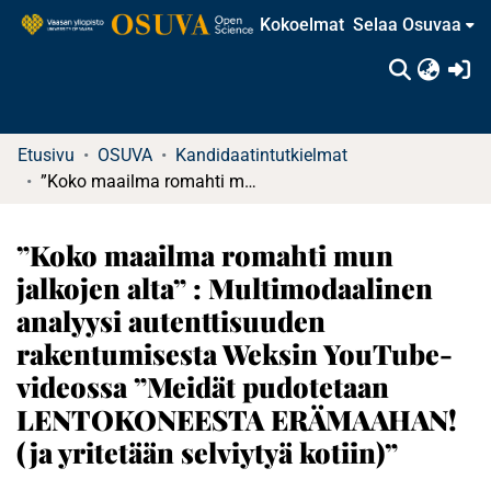
Kokoelmat
Selaa Osuvaa
(c
Etusivu
OSUVA
Kandidaatintutkielmat
”Koko maailma romahti mun jalkojen alta” : Multimodaalinen analyysi autenttisuuden rakentumisesta Weksin YouTube-videossa ”Meidät pudotetaan LENTOKONEESTA ERÄMAAHAN! (ja yritetään selviytyä kotiin)”
”Koko maailma romahti mun
jalkojen alta” : Multimodaalinen
analyysi autenttisuuden
rakentumisesta Weksin YouTube-
videossa ”Meidät pudotetaan
LENTOKONEESTA ERÄMAAHAN!
(ja yritetään selviytyä kotiin)”