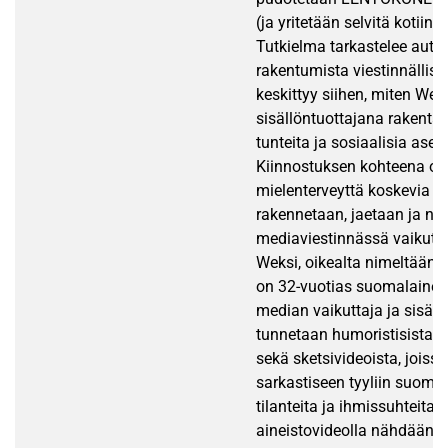
(ja yritetään selvitä kotiin)
Tutkielma tarkastelee aute
rakentumista viestinnällise
keskittyy siihen, miten Wek
sisällöntuottajana rakentaa
tunteita ja sosiaalisia asent
Kiinnostuksen kohteena on 
mielenterveyttä koskevia m
rakennetaan, jaetaan ja ne
mediaviestinnässä vaikutta
Weksi, oikealta nimeltään
on 32-vuotias suomalainen
median vaikuttaja ja sisäll
tunnetaan humoristisista r
sekä sketsivideoista, jois
sarkastiseen tyyliin suomal
tilanteita ja ihmissuhteita.
aineistovideolla nähdään 