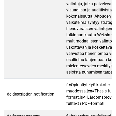
valintoja, jotka palvelevat ki
visuaalista ja auditiivista k
kokonaisuutta. Aitouden ja
vaikutelma syntyy strategi
hienovaraisten valintojen 
tulkinnan kautta Weksin vi
multimodaalisten valintoje
uskottavan ja koskettavan
vahvistaa hänen omaa vies
osallistuu laajempaan kes
mielenterveyden merkitykse
asioista puhumisen tarpeel
fi=Opinnäytetyö kokotekst
muodossa.|en=Thesis fullt
dc.description.notification
format.|sv=Lärdomsprov ti
fulltext i PDF-format|