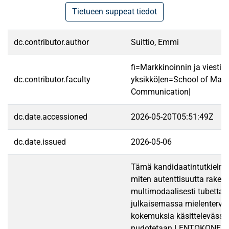
Tietueen suppeat tiedot
dc.contributor.author
Suittio, Emmi
fi=Markkinoinnin ja viestin
dc.contributor.faculty
yksikkö|en=School of Mark
Communication|
dc.date.accessioned
2026-05-20T05:51:49Z
dc.date.issued
2026-05-06
Tämä kandidaatintutkielma 
miten autenttisuutta raken
multimodaalisesti tubettaj
julkaisemassa mielentervey
kokemuksia käsittelevässä
pudotetaan LENTOKONEE