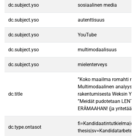
dc.subject.yso
sosiaalinen media
dc.subject.yso
autenttisuus
dc.subject.yso
YouTube
dc.subject.yso
multimodaalisuus
dc.subject.yso
mielenterveys
”Koko maailma romahti mun 
Multimodaalinen analyysi 
dc.title
rakentumisesta Weksin Yo
”Meidät pudotetaan LEN
ERÄMAAHAN! (ja yritetään s
fi=Kandidaatintutkielma|en
dc.type.ontasot
thesis|sv=Kandidatarbete|