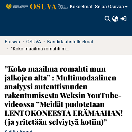
Kokoelmat
Selaa Osuvaa
(c
Etusivu
OSUVA
Kandidaatintutkielmat
”Koko maailma romahti mun jalkojen alta” : Multimodaalinen analyysi autenttisuuden rakentumisesta Weksin YouTube-videossa ”Meidät pudotetaan LENTOKONEESTA ERÄMAAHAN! (ja yritetään selviytyä kotiin)”
”Koko maailma romahti mun
jalkojen alta” : Multimodaalinen
analyysi autenttisuuden
rakentumisesta Weksin YouTube-
videossa ”Meidät pudotetaan
LENTOKONEESTA ERÄMAAHAN!
(ja yritetään selviytyä kotiin)”
Suittio, Emmi