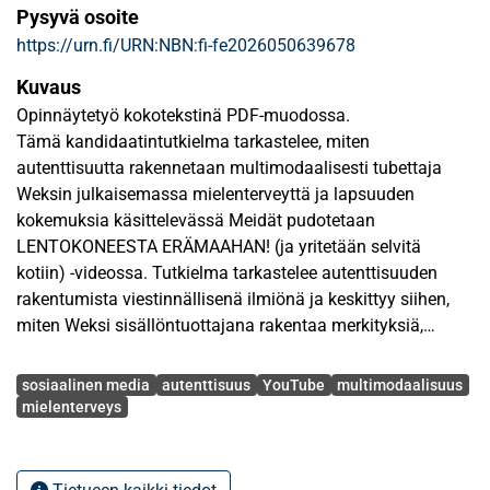
Pysyvä osoite
https://urn.fi/URN:NBN:fi-fe2026050639678
Kuvaus
Opinnäytetyö kokotekstinä PDF-muodossa.
Tämä kandidaatintutkielma tarkastelee, miten
autenttisuutta rakennetaan multimodaalisesti tubettaja
Weksin julkaisemassa mielenterveyttä ja lapsuuden
kokemuksia käsittelevässä Meidät pudotetaan
LENTOKONEESTA ERÄMAAHAN! (ja yritetään selvitä
kotiin) -videossa. Tutkielma tarkastelee autenttisuuden
rakentumista viestinnällisenä ilmiönä ja keskittyy siihen,
miten Weksi sisällöntuottajana rakentaa merkityksiä,
tunteita ja sosiaalisia asenteita. Kiinnostuksen kohteena
Avainsanat
on se, miten mielenterveyttä koskevia merkityksiä
sosiaalinen media
autenttisuus
YouTube
multimodaalisuus
rakennetaan, jaetaan ja neuvotellaan mediaviestinnässä
mielenterveys
vaikuttajan toimesta.
Weksi, oikealta nimeltään Henry Weckström, on 32-vuotias