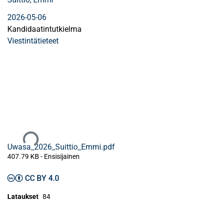
2026-05-06
Kandidaatintutkielma
Viestintätieteet
Ladataan...
Uwasa_2026_Suittio_Emmi.pdf
407.79 KB
- Ensisijainen
CC BY 4.0
Lataukset
84