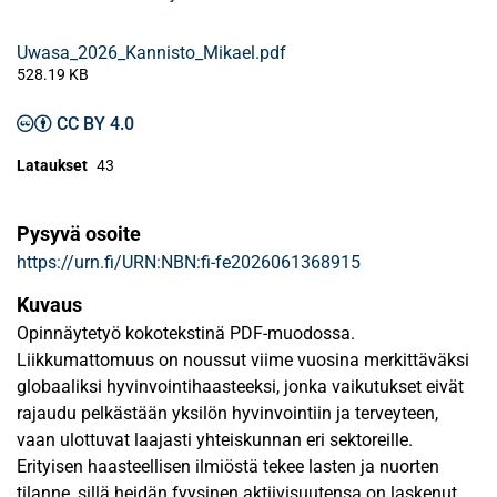
Uwasa_2026_Kannisto_Mikael.pdf
528.19 KB
CC BY 4.0
Lataukset
43
Pysyvä osoite
https://urn.fi/URN:NBN:fi-fe2026061368915
Kuvaus
Opinnäytetyö kokotekstinä PDF-muodossa.
Liikkumattomuus on noussut viime vuosina merkittäväksi
globaaliksi hyvinvointihaasteeksi, jonka vaikutukset eivät
rajaudu pelkästään yksilön hyvinvointiin ja terveyteen,
vaan ulottuvat laajasti yhteiskunnan eri sektoreille.
Erityisen haasteellisen ilmiöstä tekee lasten ja nuorten
tilanne, sillä heidän fyysinen aktiivisuutensa on laskenut