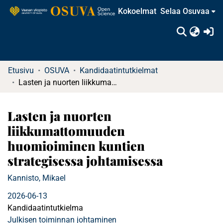
Kokoelmat
Selaa Osuvaa
(c
Etusivu
OSUVA
Kandidaatintutkielmat
Lasten ja nuorten liikkumattomuuden huomioiminen kuntien strategisessa johtamisessa
Lasten ja nuorten
liikkumattomuuden
huomioiminen kuntien
strategisessa johtamisessa
Kannisto, Mikael
2026-06-13
Kandidaatintutkielma
Julkisen toiminnan johtaminen