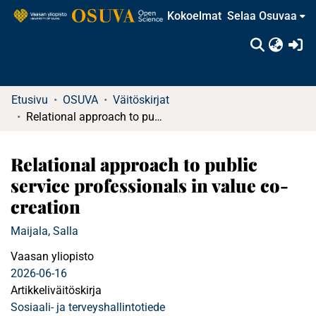
Kokoelmat
Selaa Osuvaa
(c
Etusivu
OSUVA
Väitöskirjat
Relational approach to public service professionals in value co-creation
Relational approach to public
service professionals in value co-
creation
Maijala, Salla
Vaasan yliopisto
2026-06-16
Artikkeliväitöskirja
Sosiaali- ja terveyshallintotiede