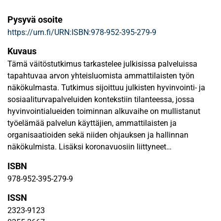
Pysyvä osoite
https://urn.fi/URN:ISBN:978-952-395-279-9
Kuvaus
Tämä väitöstutkimus tarkastelee julkisissa palveluissa
tapahtuvaa arvon yhteisluomista ammattilaisten työn
näkökulmasta. Tutkimus sijoittuu julkisten hyvinvointi- ja
sosiaaliturvapalveluiden kontekstiin tilanteessa, jossa
hyvinvointialueiden toiminnan alkuvaihe on mullistanut
työelämää palvelun käyttäjien, ammattilaisten ja
organisaatioiden sekä niiden ohjauksen ja hallinnan
näkökulmista. Lisäksi koronavuosiin liittyneet
epävarmuudet ja kuormitus näkyvät edelleen puheissa,
ISBN
mutta myös palveluiden digitalisoitumisessa. Erilaisten
978-952-395-279-9
muutosten aiheuttama kuormittuneisuus julkisten
palveluiden eturintamassa onkin ollut korostunutta.
ISSN
2323-9123
Julkisten palveluiden perustehtävä on tarjota palveluita