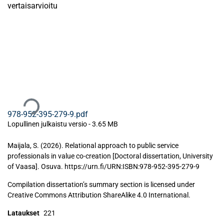
vertaisarvioitu
Ladataan...
978-952-395-279-9.pdf
Lopullinen julkaistu versio
-
3.65 MB
Maijala, S. (2026). Relational approach to public service
professionals in value co-creation [Doctoral dissertation, University
of Vaasa]. Osuva. https://urn.fi/URN:ISBN:978-952-395-279-9
Compilation dissertation’s summary section is licensed under
Creative Commons Attribution ShareAlike 4.0 International.
Lataukset
221