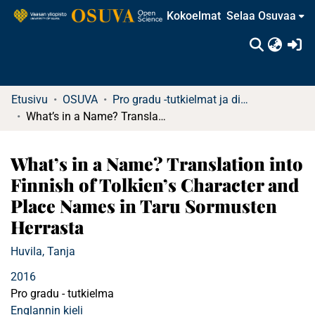
Kokoelmat
Selaa Osuvaa
(c
Etusivu
OSUVA
Pro gradu -tutkielmat ja diplomityöt
What’s in a Name? Translation into Finnish of Tolkien’s Character and Place Names in Taru Sormusten Herrasta
What’s in a Name? Translation into
Finnish of Tolkien’s Character and
Place Names in Taru Sormusten
Herrasta
Huvila, Tanja
2016
Pro gradu - tutkielma
Englannin kieli