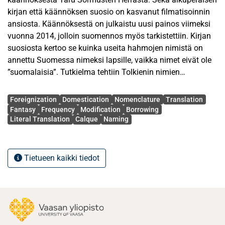
kirjan että käännöksen suosio on kasvanut filmatisoinnin
ansiosta. Käännöksestä on julkaistu uusi painos viimeksi
vuonna 2014, jolloin suomennos myös tarkistettiin. Kirjan
suosiosta kertoo se kuinka useita hahmojen nimistä on
annettu Suomessa nimeksi lapsille, vaikka nimet eivät ole
”suomalaisia”. Tutkielma tehtiin Tolkienin nimien
käännöksistä. Nimet kerättiin ensin alkuperäisteoksesta
Avainsanat
The Lord of the Rings ja kohdistettiin sitten vastaavaan
Foreignization
Domestication
Nomenclature
Translation
kohtaan käännöksessä. Sen jälkeen nimien
Fantasy
Frequency
Modification
Borrowing
Literal Translation
Calque
Naming
ilmenemistiheys laskettiin alkuperäisteoksessa ja
tutkielmaan valittiin ne hahmon- ja paikannimet, jotka
mainittiin vain kerran ja kaksikymmentä useimmin
mainittua hahmon- ja paikannimeä. Nimien käännökset
Tietueen kaikki tiedot
jaoteltiin eri kategorioihin sen perusteella mitä niille oli
tapahtunut käännösprosessissa. Nämä kategoriat ovat:
sanatarkka käännös, lainaaminen, muokkaaminen,
yhdistelmä, uusi nimi ja käännöslaina.