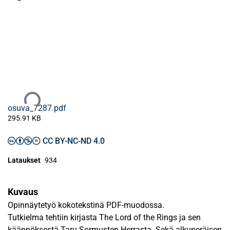
Ladataan...
osuva_7287.pdf
295.91 KB
CC BY-NC-ND 4.0
Lataukset
934
Kuvaus
Opinnäytetyö kokotekstinä PDF-muodossa.
Tutkielma tehtiin kirjasta The Lord of the Rings ja sen
käännöksestä Taru Sormusten Herrasta. Sekä alkuperäisen