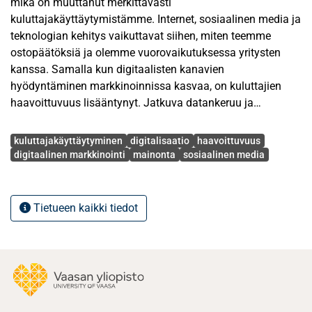
mikä on muuttanut merkittävästi
kuluttajakäyttäytymistämme. Internet, sosiaalinen media ja
teknologian kehitys vaikuttavat siihen, miten teemme
ostopäätöksiä ja olemme vuorovaikutuksessa yritysten
kanssa. Samalla kun digitaalisten kanavien
hyödyntäminen markkinoinnissa kasvaa, on kuluttajien
haavoittuvuus lisääntynyt. Jatkuva datankeruu ja
kohdennettu markkinointi ovat luoneet uuden ilmiön –
Avainsanat
kuluttajan digitaalisen haavoittuvuuden – jossa kuluttajien
kuluttajakäyttäytyminen
digitalisaatio
haavoittuvuus
heikkouksia voidaan hyödyntää kaupallisiin tarkoituksiin.
digitaalinen markkinointi
mainonta
sosiaalinen media
Tämä edellyttää sekä kuluttajilta että yrityksiltä tarkempaa
suhtautumista haavoittuvuuteen ja korostaa eettisesti
kestävän, kuluttajaa suojelevan markkinoinnin merkitystä
Tietueen kaikki tiedot
entisestään.
Tämä tutkimus tarkastelee, miten digitaalinen
haavoittuvuus ilmenee kuluttajalle digitaalisissa
ympäristöissä. Tutkimuksen tarkoituksena on tuottaa uutta
ymmärrystä kuluttajien haavoittuvuuden kokemuksista ja