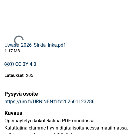
Ladataan...
Uwasa_2026_Sirkiä_Inka.pdf
1.17 MB
CC BY 4.0
Lataukset
205
Pysyvä osoite
https://urn.fi/URN:NBN:fi-fe202601123286
Kuvaus
Opinnäytetyö kokotekstinä PDF-muodossa.
Kuluttajina elämme hyvin digitalisoituneessa maailmassa,