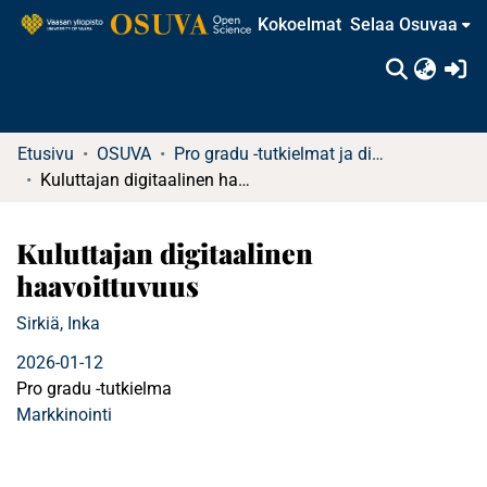
Kokoelmat
Selaa Osuvaa
(c
Etusivu
OSUVA
Pro gradu -tutkielmat ja diplomityöt
Kuluttajan digitaalinen haavoittuvuus
Kuluttajan digitaalinen
haavoittuvuus
Sirkiä, Inka
2026-01-12
Pro gradu -tutkielma
Markkinointi