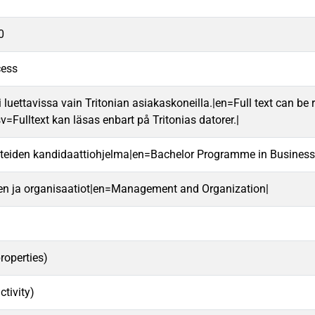
0
cess
 luettavissa vain Tritonian asiakaskoneilla.|en=Full text can be r
v=Fulltext kan läsas enbart på Tritonias datorer.|
teiden kandidaattiohjelma|en=Bachelor Programme in Business
en ja organisaatiot|en=Management and Organization|
roperties)
ctivity)