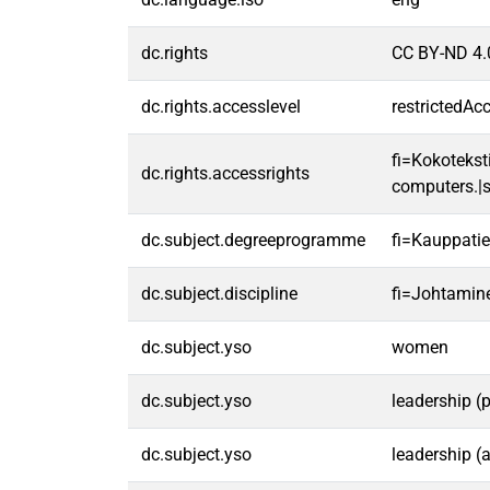
dc.rights
CC BY-ND 4.
dc.rights.accesslevel
restrictedAc
fi=Kokoteksti
dc.rights.accessrights
computers.|s
dc.subject.degreeprogramme
fi=Kauppatie
dc.subject.discipline
fi=Johtamin
dc.subject.yso
women
dc.subject.yso
leadership (p
dc.subject.yso
leadership (a