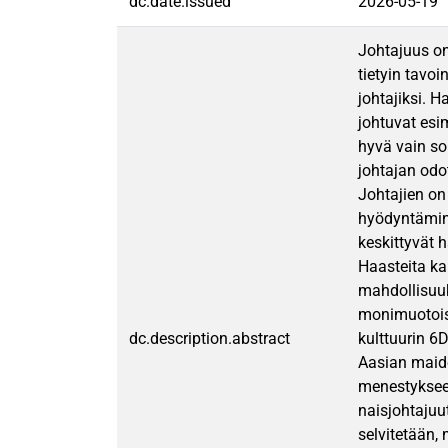
dc.date.issued
2026-05-19
Johtajuus on
tietyin tavo
johtajiksi. 
johtuvat esim
hyvä vain so
johtajan odot
Johtajien on
hyödyntämine
keskittyvät 
Haasteita kan
mahdollisuuk
monimuotoisu
dc.description.abstract
kulttuurin 6
Aasian maid
menestykseen
naisjohtajuu
selvitetään,