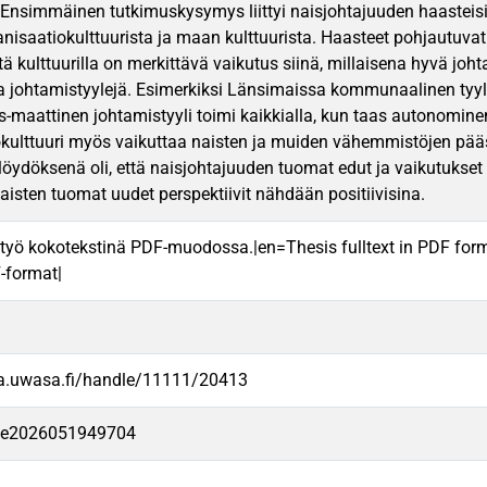
Ensimmäinen tutkimuskysymys liittyi naisjohtajuuden haasteisii
anisaatiokulttuurista ja maan kulttuurista. Haasteet pohjautuvat
ttä kulttuurilla on merkittävä vaikutus siinä, millaisena hyvä joh
a johtamistyylejä. Esimerkiksi Länsimaissa kommunaalinen tyyli
s-maattinen johtamistyyli toimi kaikkialla, kun taas autonominen 
kulttuuri myös vaikuttaa naisten ja muiden vähemmistöjen pääs
öydöksenä oli, että naisjohtajuuden tuomat edut ja vaikutukset
naisten tuomat uudet perspektiivit nähdään positiivisina.
työ kokotekstinä PDF-muodossa.|en=Thesis fulltext in PDF for
F-format|
va.uwasa.fi/handle/11111/20413
-fe2026051949704