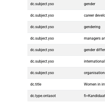
dc.subject.yso
gender
dc.subject.yso
career deve
dc.subject.yso
gendering
dc.subject.yso
managers an
dc.subject.yso
gender diffe
dc.subject.yso
internationa
dc.subject.yso
organisation
dc.title
Women in int
dc.type.ontasot
fi=Kandidaat