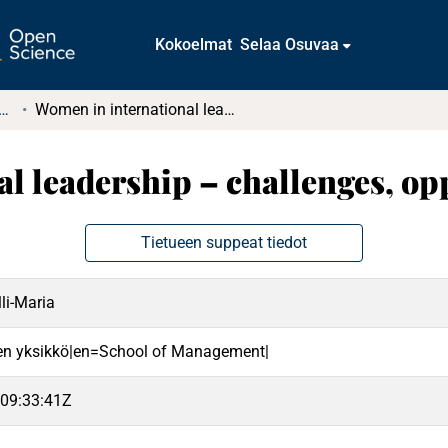
Kokoelmat
Selaa Osuvaa
atintutkielmat (rajattu saatavuus)
Women in international leadership – challenges, opportunities and effects
l leadership – challenges, opp
Tietueen suppeat tiedot
li-Maria
en yksikkö|en=School of Management|
09:33:41Z