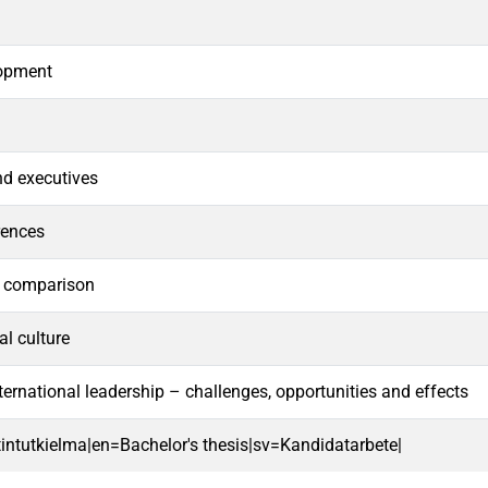
lopment
d executives
rences
l comparison
al culture
ernational leadership – challenges, opportunities and effects
intutkielma|en=Bachelor's thesis|sv=Kandidatarbete|