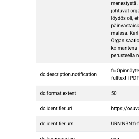
menestystä. 
johtuvat org
löydös oli, e
päinvastaisi
maissa. Kari
Organisaatio
kolmantena l
perusteella 
fi=Opinnäyte
dc.description.notification
fulltext i PD
dc.format.extent
50
dc.identifier.uri
https://osu
dc.identifier.urn
URN:NBN:fi
dc.language.iso
eng