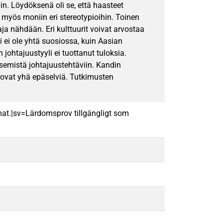
n. Löydöksenä oli se, että haasteet
 myös moniin eri stereotypioihin. Toinen
taja nähdään. Eri kulttuurit voivat arvostaa
 ei ole yhtä suosiossa, kuin Aasian
johtajuustyyli ei tuottanut tuloksia.
emistä johtajuustehtäviin. Kandin
 ovat yhä epäselviä. Tutkimusten
mat.|sv=Lärdomsprov tillgängligt som