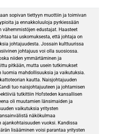
aan sopivan tiettyyn muottiin ja toimivan
typioita ja ennakkoluuloja pyrkiessään
en vähemmistöjen edustajat. Haasteet
 johtaa tai uskomuksesta, että johtaja on
uksia johtajuudesta. Jossain kulttuurissa
siivinen johtajuus voi olla suosiossa.
koska niiden ymmärtäminen ja
ttu pitkään, mutta usein tutkimukset
en luomia mahdollisuuksia ja vaikutuksia.
sikattoteorian kautta. Naisjohtajuuden
Kandi tuo naisjohtajuuteen ja johtamisen
iiviä tutkittiin Hofsteden kansallisen
eena oli muutamien länsimaiden ja
uden vaikutuksia yritysten
 kansainvälistä näkökulmaa
en ajankohtaisuuden vuoksi. Kandissa
äärän lisääminen voisi parantaa yritysten