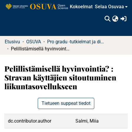
Kokoelmat
Selaa Osuvaa
(c
Etusivu
OSUVA
Pro gradu -tutkielmat ja diplomityöt
Pelillistämisellä hyvinvointia? : Stravan käyttäjien sitoutuminen liikuntasovellukseen
Pelillistämisellä hyvinvointia? :
Stravan käyttäjien sitoutuminen
liikuntasovellukseen
Tietueen suppeat tiedot
dc.contributor.author
Salmi, Miia