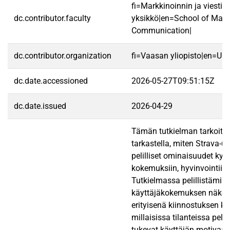
fi=Markkinoinnin ja viestin
dc.contributor.faculty
yksikkö|en=School of Mark
Communication|
dc.contributor.organization
fi=Vaasan yliopisto|en=Uni
dc.date.accessioned
2026-05-27T09:51:15Z
dc.date.issued
2026-04-29
Tämän tutkielman tarkoitu
tarkastella, miten Strava-u
pelilliset ominaisuudet kyt
kokemuksiin, hyvinvointiin 
Tutkielmassa pelillistämis
käyttäjäkokemuksen näkök
erityisenä kiinnostuksen ko
millaisissa tilanteissa pelil
tukevat käyttäjän motivaati