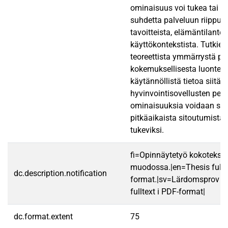
ominaisuus voi tukea tai h
suhdetta palveluun riippue
tavoitteista, elämäntilantee
käyttökontekstista. Tutkiel
teoreettista ymmärrystä pel
kokemuksellisesta luontee
käytännöllistä tietoa siitä, 
hyvinvointisovellusten pelil
ominaisuuksia voidaan suun
pitkäaikaista sitoutumist
tukeviksi.
fi=Opinnäytetyö kokotekst
muodossa.|en=Thesis fullt
dc.description.notification
format.|sv=Lärdomsprov ti
fulltext i PDF-format|
dc.format.extent
75