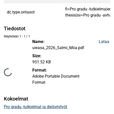
fi=Pro gradu -tutkielma|en
dc.type.ontasot
thesis|sv=Pro gradu -avhan
Tiedostot
Näytetään
1 - 1 / 1
Name:
Lataa
uwasa_2026_Salmi_Miia.pdf
Size:
951.52 KB
Format:
Ladataan...
Adobe Portable Document
Format
Kokoelmat
Pro gradu -tutkielmat ja diplomityöt