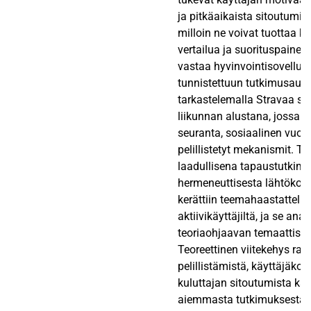
ja pitkäaikaista sitoutumis
milloin ne voivat tuottaa k
vertailua ja suorituspainet
vastaa hyvinvointisovellus
tunnistettuun tutkimusauk
tarkastelemalla Stravaa so
liikunnan alustana, jossa y
seuranta, sosiaalinen vuor
pelillistetyt mekanismit. Tu
laadullisena tapaustutkim
hermeneuttisesta lähtökohd
kerättiin teemahaastattelui
aktiivikäyttäjiltä, ja se anal
teoriaohjaavan temaattisen
Teoreettinen viitekehys rak
pelillistämistä, käyttäjäko
kuluttajan sitoutumista käs
aiemmasta tutkimuksesta. 