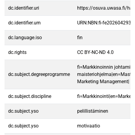
dc.identifier.uri
https://osuva.uwasa.fi/h
dc.identifier.urn
URN:NBN:fi-fe2026042936
dc.language.iso
fin
dc.rights
CC BY-NC-ND 4.0
fi=Markkinoinnin johtamis
dc.subject.degreeprogramme
maisteriohjelma|en=Master
Marketing Management|
dc.subject.discipline
fi=Markkinointi|en=Marketi
dc.subject.yso
pelillistäminen
dc.subject.yso
motivaatio