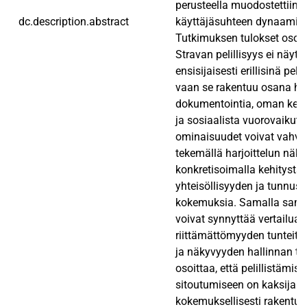
perusteella muodostettiin li
dc.description.abstract
käyttäjäsuhteen dynaamisis
Tutkimuksen tulokset osoitt
Stravan pelillisyys ei näyttä
ensisijaisesti erillisinä pel
vaan se rakentuu osana har
dokumentointia, oman kehi
ja sosiaalista vuorovaikutus
ominaisuudet voivat vahvis
tekemällä harjoittelun näky
konkretisoimalla kehitystä
yhteisöllisyyden ja tunnus
kokemuksia. Samalla sama
voivat synnyttää vertailua,
riittämättömyyden tunteita,
ja näkyvyyden hallinnan ta
osoittaa, että pelillistämis
sitoutumiseen on kaksijako
kokemuksellisesti rakentu