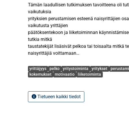
Tämän laadullisen tutkimuksen tavoitteena oli tu
vaikutuksia
yrityksien perustamisen esteenä naisyrittäjien osal
vaikutusta yrittäjien
päätöksentekoon ja liiketoiminnan käynnistämiseen
tutkia mitkä
taustatekijät lisäsivät pelkoa tai toisaalta mitkä t
naisyrittäjiä voittamaan
mahdollisesti itsellään esiintyneen epäonnistum
Avainsanat
yritystoiminnan
yrittäjyys
pelko
yritystoiminta
yritykset
perustam
aloittamista.
kokemukset
motivaatio
liiketoiminta
Aineisto kerättiin puolistrukturoiduilla Teams- vide
haastateltiin yhdeksää (9) suomalaista mikroyrityk
Tietueen kaikki tiedot
ja eri toimialoilla
työskentelevää naisyrittäjää, joista valtaosa oli 
epäonnistumisen pelkoa,
mutta silti päättäneet ryhtyä yrittäjiksi. Tutkimuk