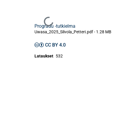
Ladataan...
Progradu -tutkielma
Uwasa_2025_Silvola_Petteri.pdf -
1.28 MB
CC BY 4.0
Lataukset
532