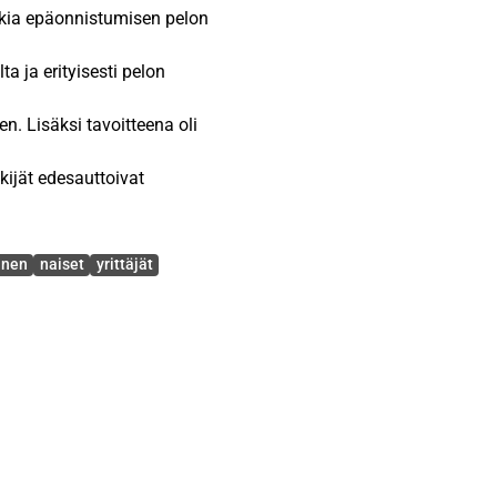
tkia epäonnistumisen pelon
ta ja erityisesti pelon
. Lisäksi tavoitteena oli
ekijät edesauttoivat
isen pelon ennen oman
inen
naiset
yrittäjät
ohaastatteluilla, joissa
sissä toimivaa eri ikäistä
aikanaan kokenut
sen teoreettinen viitekehys