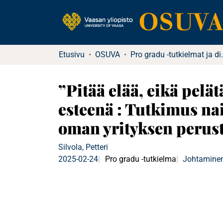
Etusivu
OSUVA
Pro gradu -tu
”Pitää elää, eikä pel
esteenä : Tutkimus na
oman yrityksen perus
Silvola, Petteri
2025-02-24
Pro gradu -tutkielma
Johtaminen