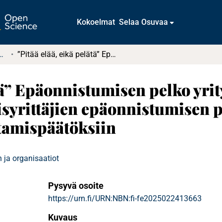
Kokoelmat
Selaa Osuvaa
tkielmat ja diplomityöt
”Pitää elää, eikä pelätä” Epäonnistumisen pelko yrityksen perustamisen esteenä : Tutkimus naisyrittäjien epäonnistumisen pelon vaikutuksesta oman yrityksen perustamispäätöksiin
ätä” Epäonnistumisen pelko yr
isyrittäjien epäonnistumisen 
tamispäätöksiin
 ja organisaatiot
Pysyvä osoite
https://urn.fi/URN:NBN:fi-fe2025022413663
Kuvaus