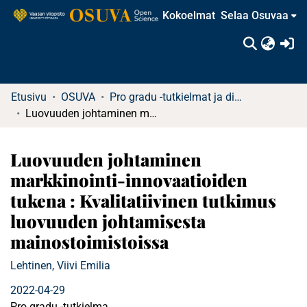
Kokoelmat
Selaa Osuvaa
(c
Etusivu
OSUVA
Pro gradu -tutkielmat ja diplomityöt
Luovuuden johtaminen markkinointi-innovaatioiden tukena : Kvalitatiivinen tutkimus luovuuden johtamisesta mainostoimistoissa
Luovuuden johtaminen
markkinointi-innovaatioiden
tukena : Kvalitatiivinen tutkimus
luovuuden johtamisesta
mainostoimistoissa
Lehtinen, Viivi Emilia
2022-04-29
Pro gradu -tutkielma