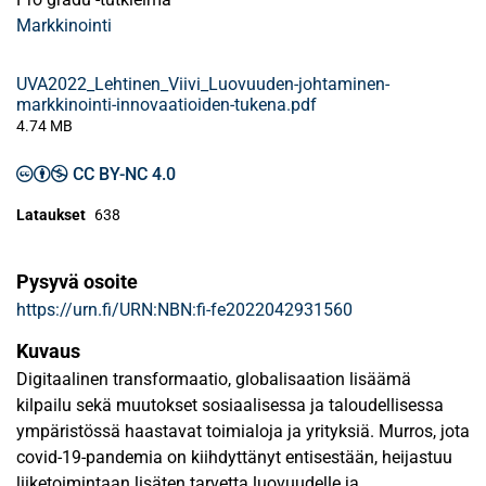
Markkinointi
UVA2022_Lehtinen_Viivi_Luovuuden-johtaminen-
markkinointi-innovaatioiden-tukena.pdf
4.74 MB
CC BY-NC 4.0
Lataukset
638
Pysyvä osoite
https://urn.fi/URN:NBN:fi-fe2022042931560
Kuvaus
Digitaalinen transformaatio, globalisaation lisäämä
kilpailu sekä muutokset sosiaalisessa ja taloudellisessa
ympäristössä haastavat toimialoja ja yrityksiä. Murros, jota
covid-19-pandemia on kiihdyttänyt entisestään, heijastuu
liiketoimintaan lisäten tarvetta luovuudelle ja