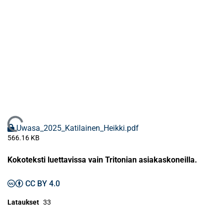
Ladataan...
Uwasa_2025_Katilainen_Heikki.pdf
566.16 KB
Kokoteksti luettavissa vain Tritonian asiakaskoneilla.
CC BY 4.0
Lataukset
33