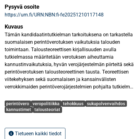
Pysyvä osoite
https://urn.fi/URN:NBN:fi-fe20251210117148
Kuvaus
Tämän kandidaatintutkielman tarkoituksena on tarkastella
suomalaisen perintöverotuksen vaikutuksia talouden
toimintaan. Talousteoreettisen kirjallisuuden avulla
tutkielmassa määritetään verotuksen aiheuttamia
kannustinvaikutuksia, hyvän verojärjestelmän piirteitä sekä
perintöverotuksen talousteoreettinen tausta. Teoreettisen
viitekehyksen sekä suomalaisen ja kansainvälisten
verrokkimaiden perintöverojärjestelmien pohjalta tutkielma
arvioi perintöveron kannustinvaikutusten aiheuttamia
Avainsanat
hyvinvointitappioita yksityishenkilöihin ja yritysten
perintövero
veropolitiikka
tehokkuus
sukupolvenvaihdos
toimintaan.
kannustimet
talousteoriat
Empiiriseen kirjallisuuteen tukeutuen tutkielma tarkastelee
perintöverotuksen vaikutuksia talouskasvuun ja
Tietueen kaikki tiedot
reaalitalouteen keskittyen erityisesti perinnönjättäjän