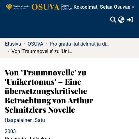
Kokoelmat
Selaa Osuvaa
(c
Etusivu
OSUVA
Pro gradu -tutkielmat ja diplomityöt
Von 'Traumnovelle' zu 'Unikertomus' – Eine übersetzungskritische Betrachtung von Arthur Schnitzlers Novelle
Von 'Traumnovelle' zu
'Unikertomus' – Eine
übersetzungskritische
Betrachtung von Arthur
Schnitzlers Novelle
Haapalainen, Satu
2003
Pro gradu - tutkielma