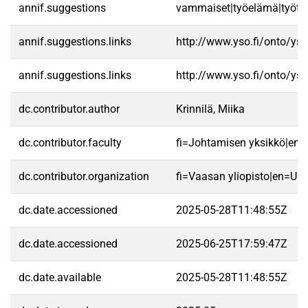
annif.suggestions
vammaiset|työelämä|työttö
annif.suggestions.links
http://www.yso.fi/onto/ys
annif.suggestions.links
http://www.yso.fi/onto/ys
dc.contributor.author
Krinnilä, Miika
dc.contributor.faculty
fi=Johtamisen yksikkö|en
dc.contributor.organization
fi=Vaasan yliopisto|en=Uni
dc.date.accessioned
2025-05-28T11:48:55Z
dc.date.accessioned
2025-06-25T17:59:47Z
dc.date.available
2025-05-28T11:48:55Z