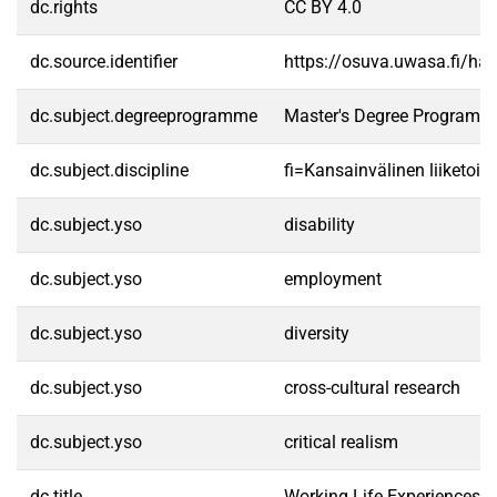
dc.rights
CC BY 4.0
dc.source.identifier
https://osuva.uwasa.fi/h
dc.subject.degreeprogramme
Master's Degree Programme
dc.subject.discipline
fi=Kansainvälinen liiketoim
dc.subject.yso
disability
dc.subject.yso
employment
dc.subject.yso
diversity
dc.subject.yso
cross-cultural research
dc.subject.yso
critical realism
dc.title
Working Life Experiences of