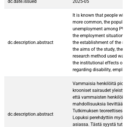
dc.date.issued
2025-05
It is known that people wit
more common, the populatio
unemployment among PWDs is
the employment situation of
dc.description.abstract
the establishment of the s
the aims of the study, the 
research method used was q
the institutional effects o
regarding disability, empl
Vammaisia henkilöitä pide
krooniset sairaudet yleist
että vammaisten henkilöide
mahdollisuuksia lievittää 
Tutkimuksen teoreettisessa
dc.description.abstract
Lopuksi perehdyttiin myös v
asiassa. Tästä syystä tutki