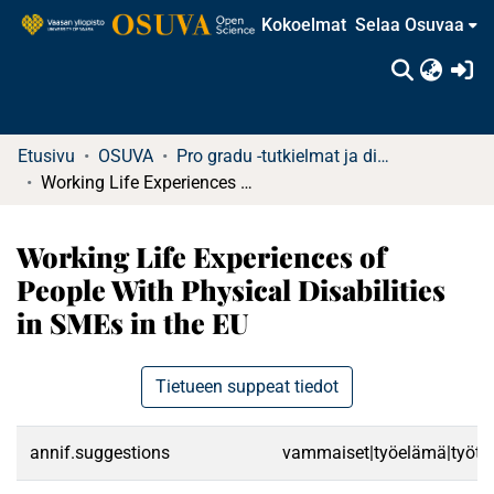
Kokoelmat
Selaa Osuvaa
(c
Etusivu
OSUVA
Pro gradu -tutkielmat ja diplomityöt
Working Life Experiences of People With Physical Disabilities in SMEs in the EU
Working Life Experiences of
People With Physical Disabilities
in SMEs in the EU
Tietueen suppeat tiedot
annif.suggestions
vammaiset|työelämä|työttö