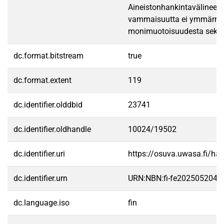
Aineistonhankintavälineenä
vammaisuutta ei ymmärretä r
monimuotoisuudesta sekä se
dc.format.bitstream
true
dc.format.extent
119
dc.identifier.olddbid
23741
dc.identifier.oldhandle
10024/19502
dc.identifier.uri
https://osuva.uwasa.fi/h
dc.identifier.urn
URN:NBN:fi-fe2025052048
dc.language.iso
fin