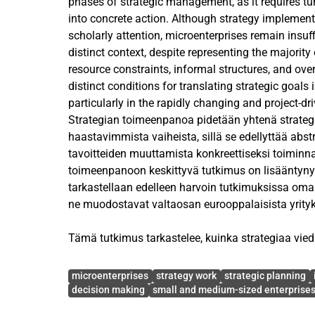
phases of strategic management, as it requires tu
into concrete action. Although strategy implemen
scholarly attention, microenterprises remain insuf
distinct context, despite representing the majority
resource constraints, informal structures, and ove
distinct conditions for translating strategic goals 
particularly in the rapidly changing and project-dri
Strategian toimeenpanoa pidetään yhtenä strateg
This study examines how strategy is implemented 
haastavimmista vaiheista, sillä se edellyttää abst
microenterprise following its first formal strategic
tavoitteiden muuttamista konkreettiseksi toiminna
focuses on how strategic intentions are interprete
toimeenpanoon keskittyvä tutkimus on lisääntynyt
everyday decision-making in a small organization
tarkastellaan edelleen harvoin tutkimuksissa oma
owners. The study addresses the following questi
ne muodostavat valtaosan eurooppalaisista yrityk
implemented in an IT microenterprise after a form
process?
Tämä tutkimus tarkastelee, kuinka strategiaa vi
suomalaisessa IT-alan mikroyrityksessä sen ens
Avainsanat
The research adopts a qualitative single-case des
strategiaprosessin jälkeen. Tutkimuksessa keskity
microenterprises
strategy work
strategic planning
consists of six semi-structured interviews with i
strategisia aikomuksia tulkitaan, mukautetaan ja
decision making
small and medium-sized enterprise
consultants, complemented by internal documenta
mikroyrityksessä, jonka kaikki jäsenet ovat myös 