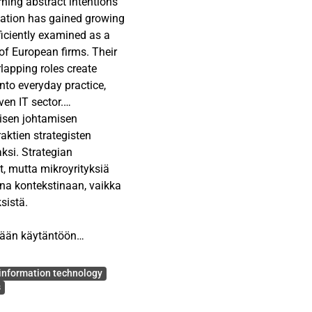
rning abstract intentions
tation has gained growing
ficiently examined as a
 of European firms. Their
rlapping roles create
into everyday practice,
ven IT sector.
isen johtamisen
in a Finnish IT
raktien strategisten
 planning process. It
ksi. Strategian
d, adapted, and enacted in
, mutta mikroyrityksiä
 where all members are co-
na kontekstinaan, vaikka
on: How is strategy
sistä.
al strategic planning
edään käytäntöön
immäisen muodollisen
ign. The empirical material
tään siihen, kuinka
information technology
nternal members and
 viedään käytäntöön
s
tion. The data were
omistajia.