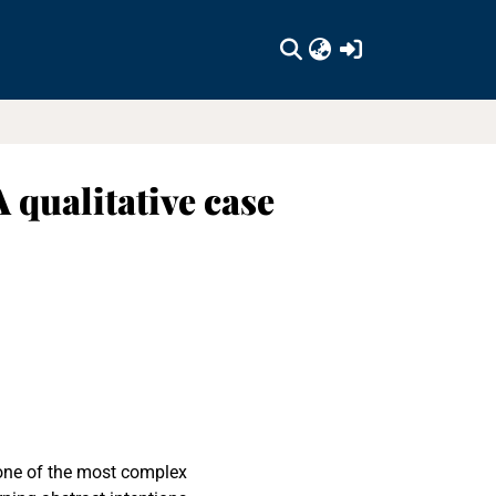
(current)
 qualitative case
 one of the most complex