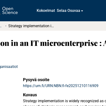
Kokoelmat
Selaa Osuvaa
tkielmat ja diplomityöt
Strategy implementation in an IT microenterprise : A qualitative case study
n in an IT microenterprise : A
ganisaatiot
Pysyvä osoite
https://urn.fi/URN:NBN:fi-fe20251210116909
Kuvaus
Strategy implementation is widely recognized as